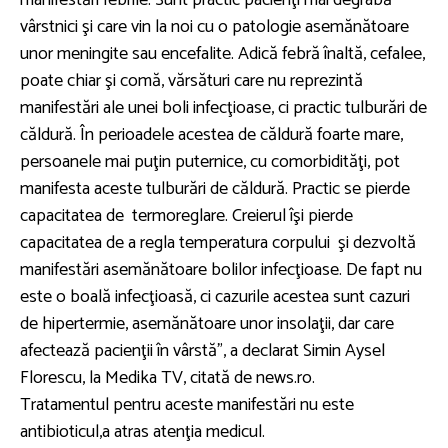
manifestări febrile. Sunt practic pacienţi mai degrabă
vârstnici şi care vin la noi cu o patologie asemănătoare
unor meningite sau encefalite. Adică febră înaltă, cefalee,
poate chiar şi comă, vărsături care nu reprezintă
manifestări ale unei boli infecţioase, ci practic tulburări de
căldură. În perioadele acestea de căldură foarte mare,
persoanele mai puţin puternice, cu comorbidităţi, pot
manifesta aceste tulburări de căldură. Practic se pierde
capacitatea de termoreglare. Creierul îşi pierde
capacitatea de a regla temperatura corpului şi dezvoltă
manifestări asemănătoare bolilor infecţioase. De fapt nu
este o boală infecţioasă, ci cazurile acestea sunt cazuri
de hipertermie, asemănătoare unor insolaţii, dar care
afectează pacienţii în vârstă”, a declarat Simin Aysel
Florescu, la Medika TV, citată de news.ro.
Tratamentul pentru aceste manifestări nu este
antibioticul,a atras atenţia medicul.