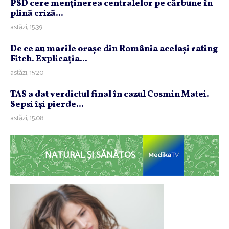
PSD cere menţinerea centralelor pe cărbune în
plină criză...
astăzi, 15:39
De ce au marile oraşe din România acelaşi rating
Fitch. Explicaţia...
astăzi, 15:20
TAS a dat verdictul final în cazul Cosmin Matei.
Sepsi îşi pierde...
astăzi, 15:08
NATURAL ȘI SĂNĂTOS