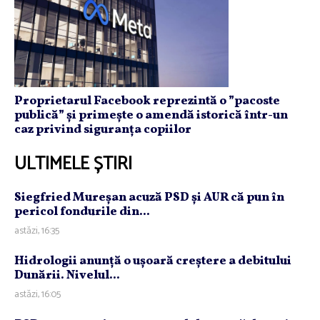
Proprietarul Facebook reprezintă o ”pacoste
publică” și primește o amendă istorică într-un
caz privind siguranța copiilor
ULTIMELE ȘTIRI
Siegfried Mureşan acuză PSD şi AUR că pun în
pericol fondurile din...
astăzi, 16:35
Hidrologii anunţă o uşoară creştere a debitului
Dunării. Nivelul...
astăzi, 16:05