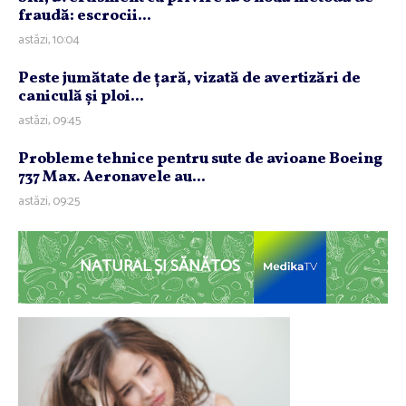
fraudă: escrocii...
astăzi, 10:04
Peste jumătate de ţară, vizată de avertizări de
caniculă şi ploi...
astăzi, 09:45
Probleme tehnice pentru sute de avioane Boeing
737 Max. Aeronavele au...
astăzi, 09:25
NATURAL ȘI SĂNĂTOS