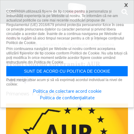
×
COMPANIA utilizează fişiere de tip cookie pentru a personaliza și
îmbunătăți experiența ta pe Website-ul nostru. Te informăm că ne-am
actualizat politicile cu cele mai recente modificări propuse de
Regulamentul (UE) 2016/679 privind protecția persoanelor fizice în ceea
ce privește prelucrarea datelor cu caracter personal și privind libera
circulație a acestor date. Înainte de a continua navigarea pe Website-ul
Acasă
Știri
nostru te rugăm să aloci timpul necesar pentru a citi și înțelege conținutul
Politicii de Cookie.
Front comun suveranist: AUR propune coordonarea
Prin continuarea navigării pe Website-ul nostru confirmi acceptarea
acţiunilor de opoziţie
utilizării fişierelor de tip cookie conform Politicii de Cookie. Nu uita totuși că
poți modifica în orice moment setările acestor fişiere cookie urmând
Front comun suveranist: AUR
instrucțiunile din Politica de Cookie.
propune coordonarea acţiunilor de
SUNT DE ACORD CU POLITICA DE COOKIE
opoziţie
Puteți merge chiar acum și să vă exprimați acordul individual la nivel de
cookie:
Politica de colectare acord cookie
Primanews
|
23 dec 2025
Politica de confidențialitate