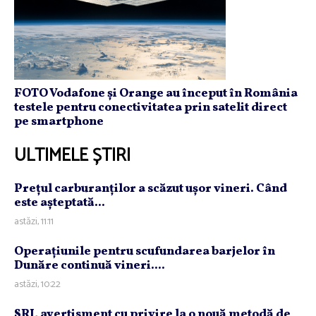
FOTO Vodafone și Orange au început în România
testele pentru conectivitatea prin satelit direct
pe smartphone
ULTIMELE ȘTIRI
Preţul carburanţilor a scăzut uşor vineri. Când
este aşteptată...
astăzi, 11:11
Operaţiunile pentru scufundarea barjelor în
Dunăre continuă vineri....
astăzi, 10:22
SRI, avertisment cu privire la o nouă metodă de