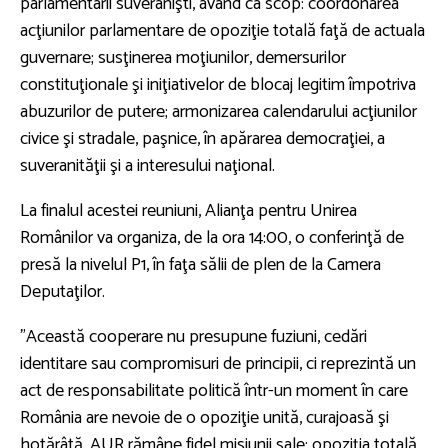
parlamentarii suveranişti, având ca scop: coordonarea
acţiunilor parlamentare de opoziţie totală faţă de actuala
guvernare; susţinerea moţiunilor, demersurilor
constituţionale şi iniţiativelor de blocaj legitim împotriva
abuzurilor de putere; armonizarea calendarului acţiunilor
civice şi stradale, paşnice, în apărarea democraţiei, a
suveranităţii şi a interesului naţional.
La finalul acestei reuniuni, Alianţa pentru Unirea
Românilor va organiza, de la ora 14:00, o conferinţă de
presă la nivelul P1, în faţa sălii de plen de la Camera
Deputaţilor.
”Această cooperare nu presupune fuziuni, cedări
identitare sau compromisuri de principii, ci reprezintă un
act de responsabilitate politică într-un moment în care
România are nevoie de o opoziţie unită, curajoasă şi
hotărâtă. AUR rămâne fidel misiunii sale: opoziţia totală