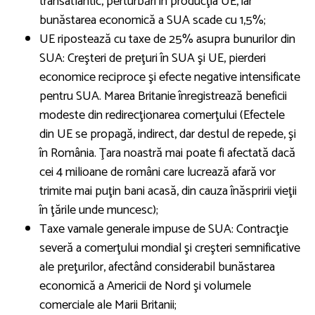
transatlantic, perturbări în producţia UE, iar
bunăstarea economică a SUA scade cu 1,5%;
UE ripostează cu taxe de 25% asupra bunurilor din
SUA: Creşteri de preţuri în SUA şi UE, pierderi
economice reciproce şi efecte negative intensificate
pentru SUA. Marea Britanie înregistrează beneficii
modeste din redirecţionarea comerţului (Efectele
din UE se propagă, indirect, dar destul de repede, şi
în România. Ţara noastră mai poate fi afectată dacă
cei 4 milioane de români care lucrează afară vor
trimite mai puţin bani acasă, din cauza înăspririi vieţii
în ţările unde muncesc);
Taxe vamale generale impuse de SUA: Contracţie
severă a comerţului mondial şi creşteri semnificative
ale preţurilor, afectând considerabil bunăstarea
economică a Americii de Nord şi volumele
comerciale ale Marii Britanii;