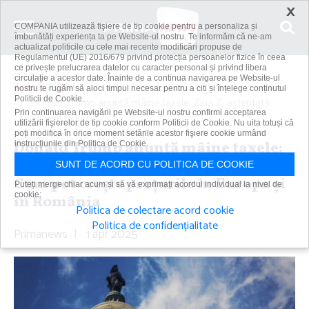
×
COMPANIA utilizează fişiere de tip cookie pentru a personaliza și
îmbunătăți experiența ta pe Website-ul nostru. Te informăm că ne-am
actualizat politicile cu cele mai recente modificări propuse de
Regulamentul (UE) 2016/679 privind protecția persoanelor fizice în ceea
ce privește prelucrarea datelor cu caracter personal și privind libera
circulație a acestor date. Înainte de a continua navigarea pe Website-ul
Acasă
Știri
nostru te rugăm să aloci timpul necesar pentru a citi și înțelege conținutul
Politicii de Cookie.
Donald Trump anunţă mâine taxele: Ziua Z, aşteptată
Prin continuarea navigării pe Website-ul nostru confirmi acceptarea
tensionat în lume /...
utilizării fişierelor de tip cookie conform Politicii de Cookie. Nu uita totuși că
poți modifica în orice moment setările acestor fişiere cookie urmând
Donald Trump anunţă mâine taxele:
instrucțiunile din Politica de Cookie.
Ziua Z, aşteptată tensionat în lume /
SUNT DE ACORD CU POLITICA DE COOKIE
Cum pot creşte preţurile în Europa şi
Puteți merge chiar acum și să vă exprimați acordul individual la nivel de
cookie:
în România
Politica de colectare acord cookie
Politica de confidențialitate
Primanews
|
1 apr 2025