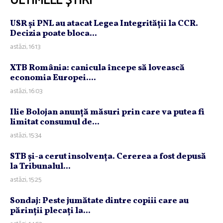
ULTIMELE ȘTIRI
USR şi PNL au atacat Legea Integrităţii la CCR.
Decizia poate bloca...
astăzi, 16:13
XTB România: canicula începe să lovească
economia Europei....
astăzi, 16:03
Ilie Bolojan anunţă măsuri prin care va putea fi
limitat consumul de...
astăzi, 15:34
STB şi-a cerut insolvenţa. Cererea a fost depusă
la Tribunalul...
astăzi, 15:25
Sondaj: Peste jumătate dintre copiii care au
părinţii plecaţi la...