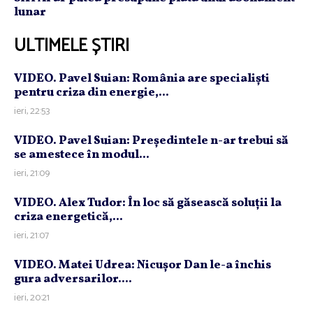
lunar
ULTIMELE ȘTIRI
VIDEO. Pavel Suian: România are specialişti
pentru criza din energie,...
ieri, 22:53
VIDEO. Pavel Suian: Preşedintele n-ar trebui să
se amestece în modul...
ieri, 21:09
VIDEO. Alex Tudor: În loc să găsească soluţii la
criza energetică,...
ieri, 21:07
VIDEO. Matei Udrea: Nicuşor Dan le-a închis
gura adversarilor....
ieri, 20:21