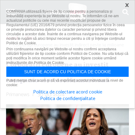
×
COMPANIA utilizează fişiere de tip cookie pentru a personaliza și
îmbunătăți experiența ta pe Website-ul nostru. Te informăm că ne-am
actualizat politicile cu cele mai recente modificări propuse de
Regulamentul (UE) 2016/679 privind protecția persoanelor fizice în ceea
ce privește prelucrarea datelor cu caracter personal și privind libera
circulație a acestor date. Înainte de a continua navigarea pe Website-ul
Acasă
Știri
nostru te rugăm să aloci timpul necesar pentru a citi și înțelege conținutul
Politicii de Cookie.
Corporaţii europene au investit indirect peste 14 milioane
Prin continuarea navigării pe Website-ul nostru confirmi acceptarea
de dolari în...
utilizării fişierelor de tip cookie conform Politicii de Cookie. Nu uita totuși că
poți modifica în orice moment setările acestor fişiere cookie urmând
Corporaţii europene au investit
instrucțiunile din Politica de Cookie.
indirect peste 14 milioane de dolari în
SUNT DE ACORD CU POLITICA DE COOKIE
campania electorală americană
Puteți merge chiar acum și să vă exprimați acordul individual la nivel de
cookie:
Politica de colectare acord cookie
Primanews
|
30 oct 2024
Politica de confidențialitate