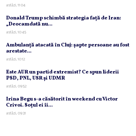
astăzi, 11:04
Donald Trump schimbă strategia faţă de Iran:
„Deocamdată nu...
astăzi, 10:45
Ambulanţă atacată în Cluj: şapte persoane au fost
arestate...
astăzi, 10:12
Este AUR un partid extremist? Ce spun liderii
PSD, PNL, USR şi UDMR
astăzi, 09:52
Irina Begu s-a căsătorit în weekend cu Victor
Crivoi. Soţul ei îi...
astăzi, 09:31