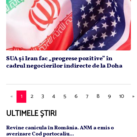
SUA şi Iran fac „progrese pozitive” în
cadrul negocierilor indirecte de la Doha
«
1
2
3
4
5
6
7
8
9
10
»
ULTIMELE ȘTIRI
Revine canicula în România. ANM a emis o
averizare Cod portocaliu...