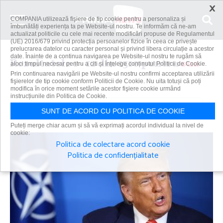
×
COMPANIA utilizează fişiere de tip cookie pentru a personaliza și
îmbunătăți experiența ta pe Website-ul nostru. Te informăm că ne-am
actualizat politicile cu cele mai recente modificări propuse de Regulamentul
(UE) 2016/679 privind protecția persoanelor fizice în ceea ce privește
prelucrarea datelor cu caracter personal și privind libera circulație a acestor
date. Înainte de a continua navigarea pe Website-ul nostru te rugăm să
Rezultatele 1 - 12 din 1310 pentru
sua
aloci timpul necesar pentru a citi și înțelege conținutul Politicii de Cookie.
Prin continuarea navigării pe Website-ul nostru confirmi acceptarea utilizării
fişierelor de tip cookie conform Politicii de Cookie. Nu uita totuși că poți
modifica în orice moment setările acestor fişiere cookie urmând
instrucțiunile din Politica de Cookie.
Caută
SUNT DE ACORD CU POLITICA DE COOKIE
Puteți merge chiar acum și să vă exprimați acordul individual la nivel de
cookie:
Politica de colectare acord cookie
Politica de confidențialitate