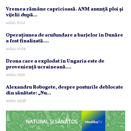
Vremea rămâne capricioasă. ANM anunţă ploi şi
vijelii după...
astăzi, 10:22
Operaţiunea de scufundare a barjelor în Dunăre
a fost finalizată....
astăzi, 10:04
Drona care a explodat în Ungaria este de
provenienţă ucraineană....
astăzi, 09:51
Alexandru Robogete, despre posturile deblocate
din sănătate: „Nu...
astăzi, 09:38
NATURAL ȘI SĂNĂTOS