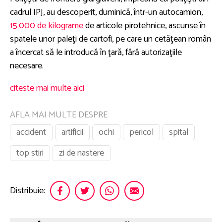
cadrul IPJ, au descoperit, duminică, într-un autocamion,
15.000 de kilograme
de articole pirotehnice, ascunse în
spatele unor paleţi de cartofi, pe care un cetăţean român
a încercat să le introducă în ţară, fără autorizaţiile
necesare.
citeste mai multe aici
AFLA MAI MULTE DESPRE
accident
artificii
ochi
pericol
spital
top stiri
zi de nastere
Distribuie: