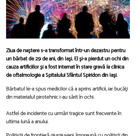
Ziua de naştere s-a transformat într-un dezastru pentru
un bărbat de 29 de ani, din Iaşi. El şi-a pierdut un ochi din
cauza artificiilor şi a fost internat în stare gravă la clinica
de oftalmologie a Spitalului Sfântul Spiridon din Iaşi.
Bărbatul le-a spus medicilor că a aprins artificii, iar bucăţi
din materialul pirotehnic i-au sărit în ochi.
Astfel de incidente cu urmări tragice sunt frecvente în
ultima lună a anului.
Poliţiştii de frontieră giurgiuveni, împreună cu poliţişti din