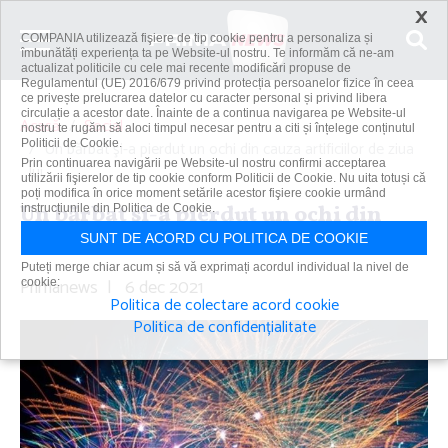
×
COMPANIA utilizează fişiere de tip cookie pentru a personaliza și
îmbunătăți experiența ta pe Website-ul nostru. Te informăm că ne-am
actualizat politicile cu cele mai recente modificări propuse de
Regulamentul (UE) 2016/679 privind protecția persoanelor fizice în ceea
ce privește prelucrarea datelor cu caracter personal și privind libera
circulație a acestor date. Înainte de a continua navigarea pe Website-ul
Acasă
Social
nostru te rugăm să aloci timpul necesar pentru a citi și înțelege conținutul
Politicii de Cookie.
Un bărbat şi-a pierdut un ochi din cauza artificiilor de ziua
Prin continuarea navigării pe Website-ul nostru confirmi acceptarea
lui
utilizării fişierelor de tip cookie conform Politicii de Cookie. Nu uita totuși că
poți modifica în orice moment setările acestor fişiere cookie urmând
Un bărbat şi-a pierdut un ochi din
instrucțiunile din Politica de Cookie.
cauza artificiilor de ziua lui
SUNT DE ACORD CU POLITICA DE COOKIE
Puteți merge chiar acum și să vă exprimați acordul individual la nivel de
Primanews
|
6 dec 2021
cookie:
Politica de colectare acord cookie
Politica de confidențialitate