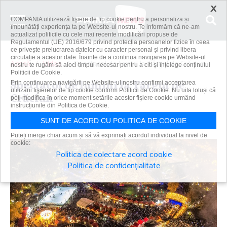
×
COMPANIA utilizează fişiere de tip cookie pentru a personaliza și
îmbunătăți experiența ta pe Website-ul nostru. Te informăm că ne-am
actualizat politicile cu cele mai recente modificări propuse de
Regulamentul (UE) 2016/679 privind protecția persoanelor fizice în ceea
ce privește prelucrarea datelor cu caracter personal și privind libera
circulație a acestor date. Înainte de a continua navigarea pe Website-ul
Acasă
Video
Spectacol de lumini la Târgul de Crăciun
nostru te rugăm să aloci timpul necesar pentru a citi și înțelege conținutul
Politicii de Cookie.
Spectacol de lumini la Târgul de
Prin continuarea navigării pe Website-ul nostru confirmi acceptarea
utilizării fişierelor de tip cookie conform Politicii de Cookie. Nu uita totuși că
Crăciun
poți modifica în orice moment setările acestor fişiere cookie urmând
instrucțiunile din Politica de Cookie.
Primanews
|
26 nov 2022
SUNT DE ACORD CU POLITICA DE COOKIE
Puteți merge chiar acum și să vă exprimați acordul individual la nivel de
cookie:
Politica de colectare acord cookie
Politica de confidențialitate