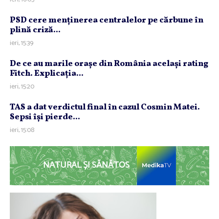
PSD cere menţinerea centralelor pe cărbune în
plină criză...
ieri, 15:39
De ce au marile oraşe din România acelaşi rating
Fitch. Explicaţia...
ieri, 15:20
TAS a dat verdictul final în cazul Cosmin Matei.
Sepsi îşi pierde...
ieri, 15:08
NATURAL ȘI SĂNĂTOS