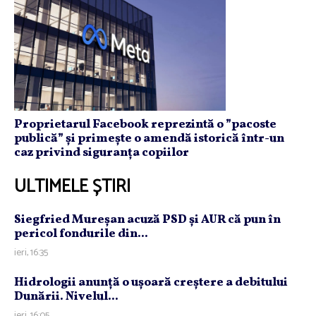
Proprietarul Facebook reprezintă o ”pacoste
publică” și primește o amendă istorică într-un
caz privind siguranța copiilor
ULTIMELE ȘTIRI
Siegfried Mureşan acuză PSD şi AUR că pun în
pericol fondurile din...
ieri, 16:35
Hidrologii anunţă o uşoară creştere a debitului
Dunării. Nivelul...
ieri, 16:05