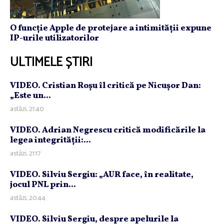
O funcție Apple de protejare a intimității expune
IP-urile utilizatorilor
ULTIMELE ȘTIRI
VIDEO. Cristian Roşu îl critică pe Nicuşor Dan:
„Este un...
astăzi, 21:40
VIDEO. Adrian Negrescu critică modificările la
legea integrităţii:...
astăzi, 21:17
VIDEO. Silviu Sergiu: „AUR face, în realitate,
jocul PNL prin...
astăzi, 20:44
VIDEO. Silviu Sergiu, despre apelurile la