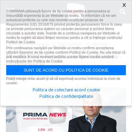
×
COMPANIA utilizează fişiere de tip cookie pentru a personaliza și
îmbunătăți experiența ta pe Website-ul nostru. Te informăm că ne-am
actualizat politicile cu cele mai recente modificări propuse de
Regulamentul (UE) 2016/679 privind protecția persoanelor fizice în ceea
ce privește prelucrarea datelor cu caracter personal și privind libera
circulație a acestor date. Înainte de a continua navigarea pe Website-ul
Acasă
Uncategorized
nostru te rugăm să aloci timpul necesar pentru a citi și înțelege conținutul
Politicii de Cookie.
World Wide Banciu, cu Radu Banciu - 20 februarie
Prin continuarea navigării pe Website-ul nostru confirmi acceptarea
utilizării fişierelor de tip cookie conform Politicii de Cookie. Nu uita totuși că
World Wide Banciu, cu Radu Banciu -
poți modifica în orice moment setările acestor fişiere cookie urmând
instrucțiunile din Politica de Cookie.
20 februarie
SUNT DE ACORD CU POLITICA DE COOKIE
Primanews
|
21 feb 2024
Puteți merge chiar acum și să vă exprimați acordul individual la nivel de
cookie:
Politica de colectare acord cookie
Politica de confidențialitate