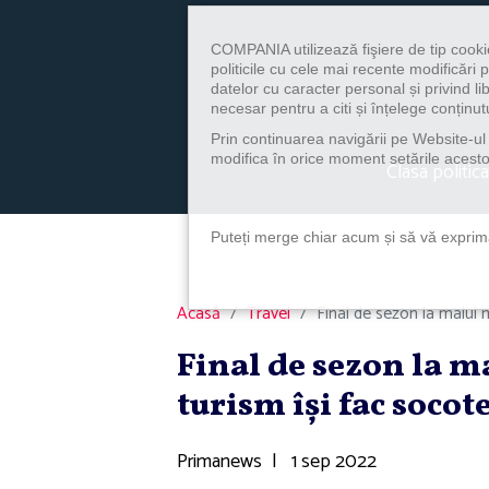
COMPANIA utilizează fişiere de tip cooki
politicile cu cele mai recente modificăr
datelor cu caracter personal și privind l
necesar pentru a citi și înțelege conținutu
Prin continuarea navigării pe Website-ul n
modifica în orice moment setările acestor
Clasa politica
Puteți merge chiar acum și să vă exprimaț
Acasă
Travel
Final de sezon la malul mă
Final de sezon la ma
turism îşi fac socote
Primanews
|
1 sep 2022