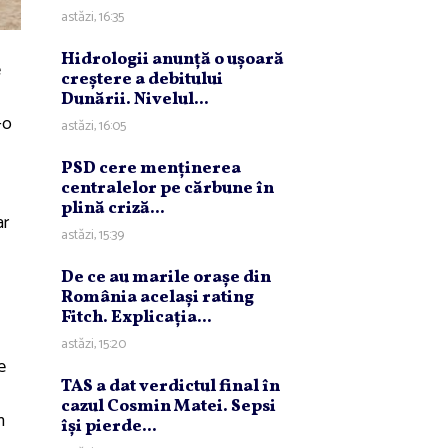
astăzi, 16:35
Hidrologii anunţă o uşoară
e
creştere a debitului
Dunării. Nivelul...
-o
astăzi, 16:05
PSD cere menţinerea
centralelor pe cărbune în
plină criză...
ar
astăzi, 15:39
De ce au marile oraşe din
România acelaşi rating
Fitch. Explicaţia...
astăzi, 15:20
e
TAS a dat verdictul final în
cazul Cosmin Matei. Sepsi
n
îşi pierde...