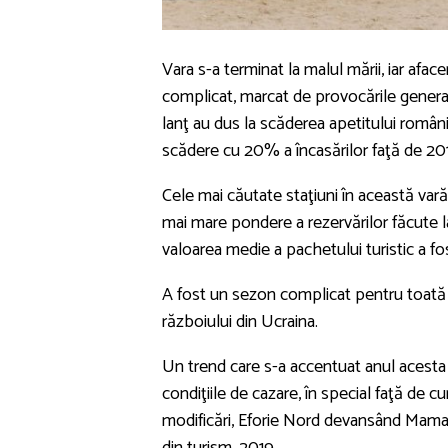
Vara s-a terminat la malul mării, iar aface
complicat, marcat de provocările generate
lanţ au dus la scăderea apetitului românil
scădere cu 20% a încasărilor faţă de 201
Cele mai căutate staţiuni în această var
mai mare pondere a rezervărilor făcute la 
valoarea medie a pachetului turistic a 
A fost un sezon complicat pentru toată lu
războiului din Ucraina.
Un trend care s-a accentuat anul acesta
condiţiile de cazare, în special faţă de cu
modificări, Eforie Nord devansând Mamaia.