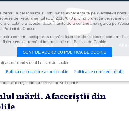
e pentru a personaliza și îmbunătăți experiența ta pe Website-ul nostr
i propuse de Regulamentul (UE) 2016/679 privind protecția persoanelor f
ibera circulație a acestor date. Înainte de a continua navigarea pe Websi
l Politicii de Cookie.
ostru confirmi acceptarea utilizării fişierelor de tip cookie conform Polit
 fişiere cookie urmând instrucțiunile din Politica de Cookie.
Spitale
Școală
Hrană
Live TV
Alte 
SUNT DE ACORD CU POLITICA DE COOKIE
i acordul individual la nivel de cookie:
Politica de colectare acord cookie
Politica de confidențialitate
rii. Afaceriştii din turism îşi fac socotelile
lul mării. Afaceriştii din
lile