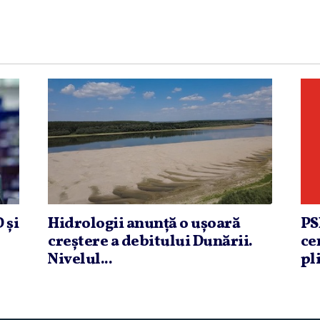
 şi
Hidrologii anunţă o uşoară
PS
creştere a debitului Dunării.
ce
Nivelul...
pli