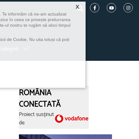
×
u. Te informăm că ne-am actualizat
izice în ceea ce privește prelucrarea
te-ul nostru te rugăm să aloci timpul
icii de Cookie. Nu uita totuși că poți
categorii
ROMÂNIA
CONECTATĂ
Proiect susținut
de