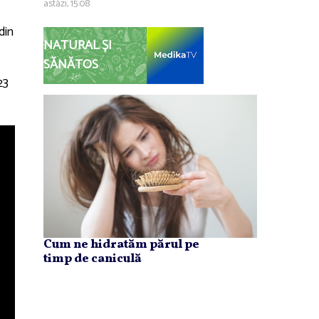
astăzi, 15:08
din
NATURAL ȘI
SĂNĂTOS
23
Cum ne hidratăm părul pe
timp de caniculă