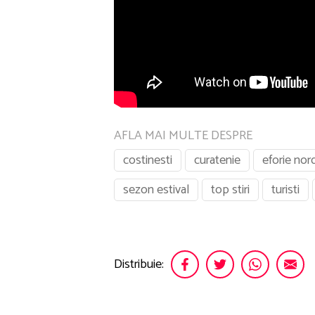
AFLA MAI MULTE DESPRE
costinesti
curatenie
eforie nor
sezon estival
top stiri
turisti
Distribuie: