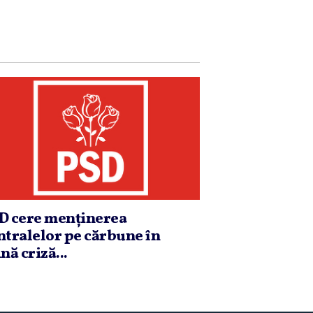
D cere menţinerea
ntralelor pe cărbune în
nă criză...