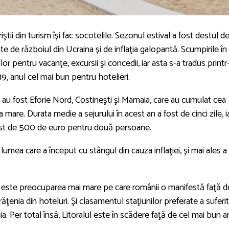
riştii din turism îşi fac socotelile. Sezonul estival a fost destul d
 de războiul din Ucraina şi de inflaţia galopantă. Scumpirile în
or pentru vacanţe, excursii şi concedii, iar asta s-a tradus printr
9, anul cel mai bun pentru hotelieri.
ă au fost Eforie Nord, Costineşti şi Mamaia, care au cumulat cea
mare. Durata medie a sejurului în acest an a fost de cinci zile, i
fost de 500 de euro pentru două persoane.
mea care a început cu stângul din cauza inflaţiei, şi mai ales a
 este preocuparea mai mare pe care românii o manifestă faţă d
răţenia din hoteluri. Şi clasamentul staţiunilor preferate a suferit
 Per total însă, Litoralul este în scădere faţă de cel mai bun a