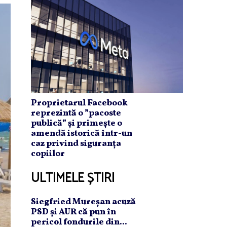
Proprietarul Facebook
reprezintă o ”pacoste
publică” și primește o
amendă istorică într-un
caz privind siguranța
copiilor
ULTIMELE ȘTIRI
Siegfried Mureşan acuză
PSD şi AUR că pun în
pericol fondurile din...