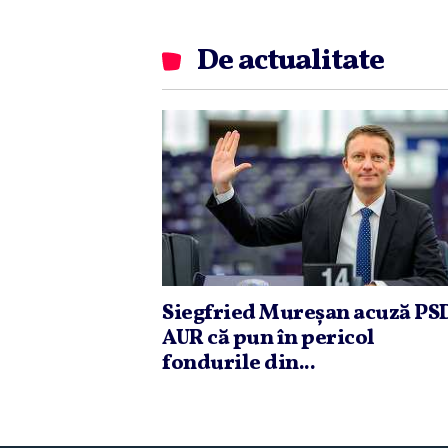
De actualitate
Siegfried Mureşan acuză PSD
AUR că pun în pericol
fondurile din...