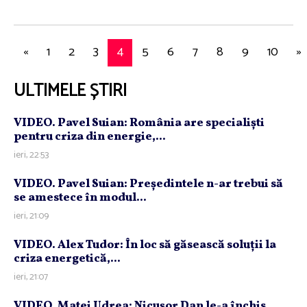
«
1
2
3
4
5
6
7
8
9
10
»
ULTIMELE ȘTIRI
VIDEO. Pavel Suian: România are specialişti
pentru criza din energie,...
ieri, 22:53
VIDEO. Pavel Suian: Preşedintele n-ar trebui să
se amestece în modul...
ieri, 21:09
VIDEO. Alex Tudor: În loc să găsească soluţii la
criza energetică,...
ieri, 21:07
VIDEO. Matei Udrea: Nicuşor Dan le-a închis