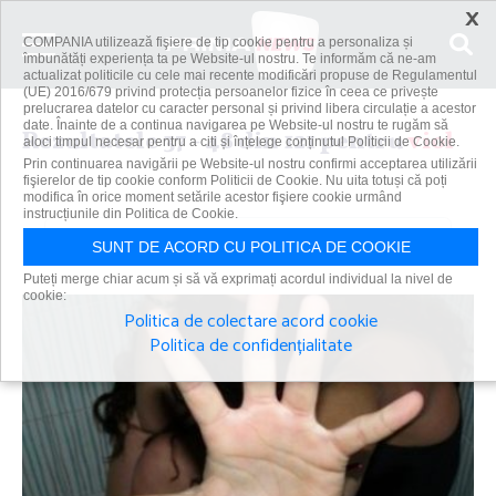
×
COMPANIA utilizează fişiere de tip cookie pentru a personaliza și
îmbunătăți experiența ta pe Website-ul nostru. Te informăm că ne-am
actualizat politicile cu cele mai recente modificări propuse de Regulamentul
(UE) 2016/679 privind protecția persoanelor fizice în ceea ce privește
prelucrarea datelor cu caracter personal și privind libera circulație a acestor
date. Înainte de a continua navigarea pe Website-ul nostru te rugăm să
Rezultatele 37 - 48 din 121 pentru
viol
aloci timpul necesar pentru a citi și înțelege conținutul Politicii de Cookie.
Prin continuarea navigării pe Website-ul nostru confirmi acceptarea utilizării
fişierelor de tip cookie conform Politicii de Cookie. Nu uita totuși că poți
modifica în orice moment setările acestor fişiere cookie urmând
instrucțiunile din Politica de Cookie.
Caută
SUNT DE ACORD CU POLITICA DE COOKIE
Puteți merge chiar acum și să vă exprimați acordul individual la nivel de
cookie:
Politica de colectare acord cookie
Politica de confidențialitate