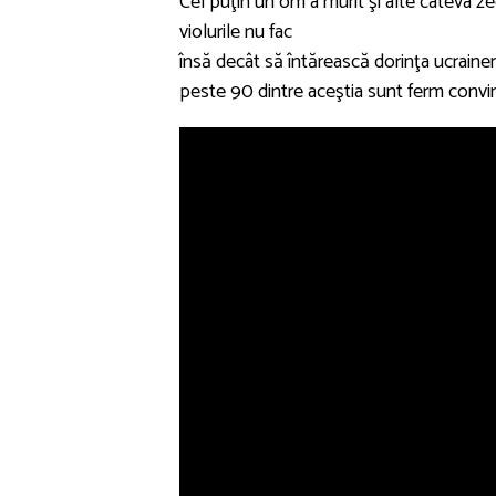
Cel puţin un om a murit şi alte câteva zeci 
violurile nu fac
însă decât să întărească dorinţa ucraineni
peste 90 dintre aceştia sunt ferm convin