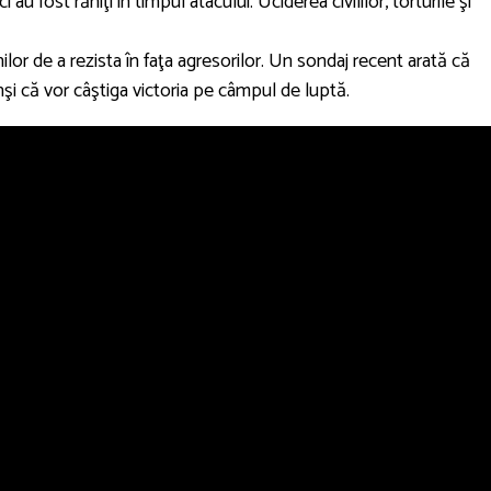
au fost răniţi în timpul atacului. Uciderea civililor, torturile şi
lor de a rezista în faţa agresorilor. Un sondaj recent arată că
şi că vor câştiga victoria pe câmpul de luptă.