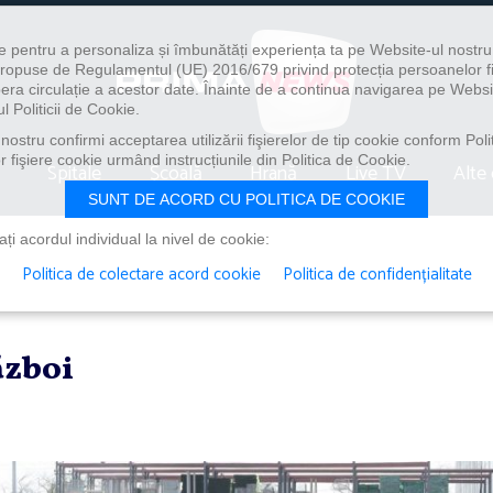
e pentru a personaliza și îmbunătăți experiența ta pe Website-ul nostr
i propuse de Regulamentul (UE) 2016/679 privind protecția persoanelor f
ibera circulație a acestor date. Înainte de a continua navigarea pe Websi
l Politicii de Cookie.
ostru confirmi acceptarea utilizării fişierelor de tip cookie conform Polit
 fişiere cookie urmând instrucțiunile din Politica de Cookie.
Spitale
Școală
Hrană
Live TV
Alte 
SUNT DE ACORD CU POLITICA DE COOKIE
i acordul individual la nivel de cookie:
Politica de colectare acord cookie
Politica de confidențialitate
ăzboi