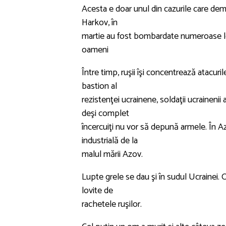
Acesta e doar unul din cazurile care demo
Harkov, în
martie au fost bombardate numeroase lo
oameni
Între timp, ruşii îşi concentrează atacur
bastion al
rezistenţei ucrainene, soldaţii ucrainenii 
deşi complet
încercuiţi nu vor să depună armele. În Azo
industrială de la
malul mării Azov.
Lupte grele se dau şi în sudul Ucrainei.
lovite de
rachetele ruşilor.