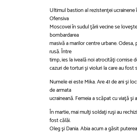
Ultimul bastion al rezistenţei ucrainene î
Ofensiva
Moscovei în sudul ţării vecine se loveşt
bombardarea
masivă a marilor centre urbane. Odesa, pri
rusă. Între
timp, ies la iveală noi atrocităţi comise
cazuri de torturi şi violuri la care au fost
Numele ei este Mika. Are 41 de ani şi locu
de armata
ucraineană. Femeia a scăpat cu viaţă şi 
În martie, mai mulţi soldaţi ruşi au rechi
fost călăi.
Oleg şi Dania. Abia acum a găsit puterea 