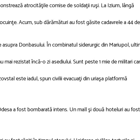
nstrează atrocităţile comise de soldaţii ruşi. La Izium, lângă
cuinţe. Acum, sub dărămături au fost găsite cadavrele a 44 de
ile asupra Donbasului. În combinatul siderurgic din Mariupol, ulti
au mai rezistat încă-o zi asediului. Sunt peste 1 mie de militari ca
vstal este iadul, spun civilii evacuaţi din uriaşa platformă
 Odesa a fost bombarată intens. Un mall şi două hoteluri au fost