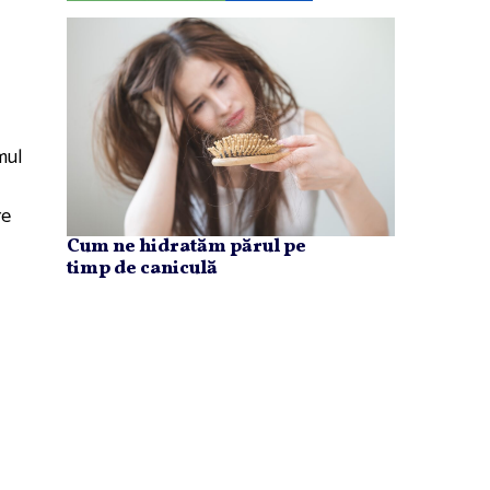
mul
re
Cum ne hidratăm părul pe
timp de caniculă