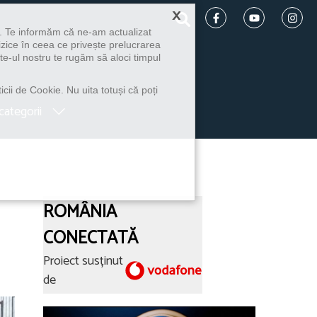
×
u. Te informăm că ne-am actualizat
izice în ceea ce privește prelucrarea
te-ul nostru te rugăm să aloci timpul
icii de Cookie. Nu uita totuși că poți
categorii
ROMÂNIA
CONECTATĂ
Proiect susținut
de