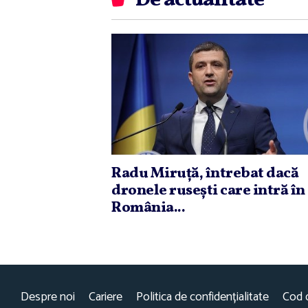
De actualitate
Radu Miruţă, întrebat dacă
dronele ruseşti care intră în
România...
Despre noi
Cariere
Politica de confidențialitate
Cod 