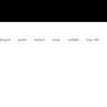
riupol
putin
razboi
rusia
soldati
top stiri