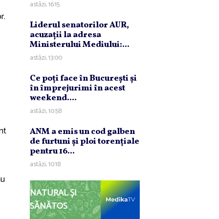
astăzi, 16:15
r.
Liderul senatorilor AUR,
acuzaţii la adresa
Ministerului Mediului:...
astăzi, 13:00
Ce poţi face în Bucureşti şi
în împrejurimi în acest
weekend....
astăzi, 10:58
nt
ANM a emis un cod galben
de furtuni şi ploi torenţiale
pentru 16...
astăzi, 10:18
au
NATURAL ȘI
SĂNĂTOS