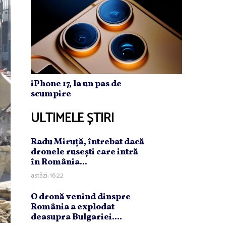
iPhone 17, la un pas de
scumpire
ULTIMELE ȘTIRI
Radu Miruţă, întrebat dacă
dronele ruseşti care intră
în România...
astăzi, 16:22
O dronă venind dinspre
România a explodat
deasupra Bulgariei....