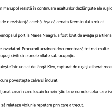
n Mariupol rezistă în continuare asalturilor dezlănţuite ale ruşilo
e de o rezistenţă acerbă. Aşa că armata Kremlinului a reluat
ncipalul port la Marea Neagră, a fost lovit de aviaţia şi artileria
 de invadatori. Procurorii ucraineni documentează tot mai multe
 supuşi civilii din zonele aflate sub ocupaţie.
ieşte într-un sat de lângă Kiev, capturat de ruşi şi eliberat rece
acum povesteşte calvarul îndurat.
ziţionat casa în care locuia femeia. Ştie bine numele celor care i-
să relateze violurile repetare prin care a trecut.