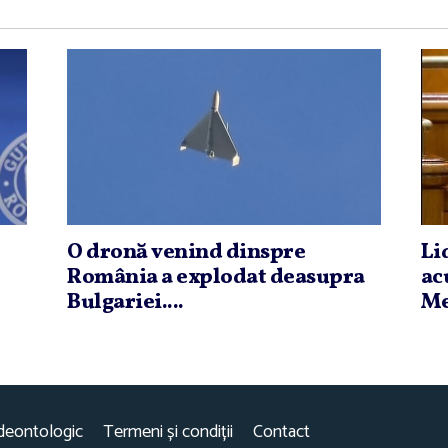
O dronă venind dinspre
Li
România a explodat deasupra
ac
Bulgariei....
Me
deontologic
Termeni și condiții
Contact