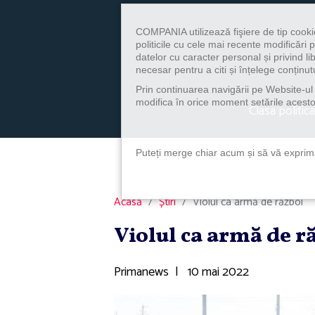
COMPANIA utilizează fişiere de tip cooki
politicile cu cele mai recente modificăr
datelor cu caracter personal și privind l
necesar pentru a citi și înțelege conținutu
Prin continuarea navigării pe Website-ul n
modifica în orice moment setările acestor
Clasa politica
Puteți merge chiar acum și să vă exprimaț
Acasă
Știri
Violul ca armă de război
Violul ca armă de r
Primanews
|
10 mai 2022