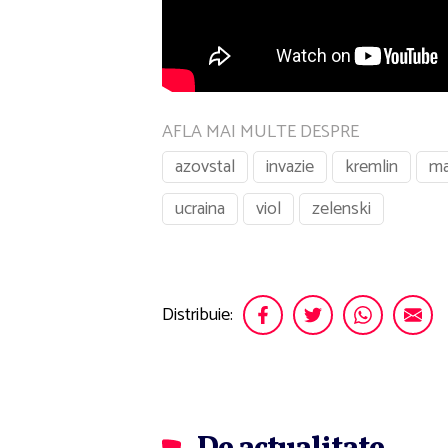
AFLA MAI MULTE DESPRE
azovstal
invazie
kremlin
ma
ucraina
viol
zelenski
Distribuie: