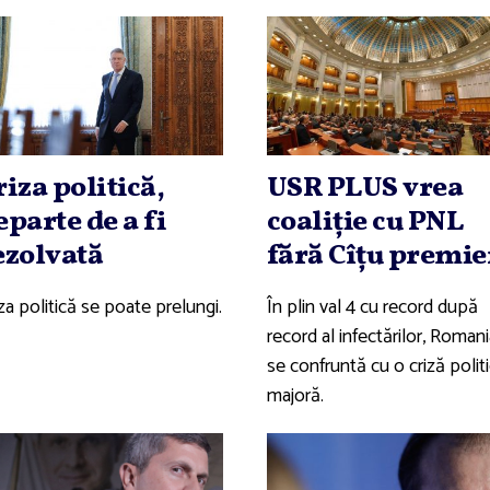
riza politică,
USR PLUS vrea
eparte de a fi
coaliţie cu PNL
ezolvată
fără Cîţu premie
za politică se poate prelungi.
În plin val 4 cu record după
record al infectărilor, Roman
se confruntă cu o criză polit
majoră.