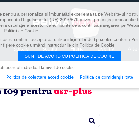
e pentru a personaliza și îmbunătăți experiența ta pe Website-ul nostr
i propuse de Regulamentul (UE) 2016/679 privind protecția persoanelor f
ibera circulație a acestor date. Înainte de a continua navigarea pe Websi
l Politicii de Cookie.
ostru confirmi acceptarea utilizării fişierelor de tip cookie conform Polit
 fişiere cookie urmând instrucțiunile din Politica de Cookie.
Spitale
Școală
Hrană
Live TV
Alte 
SUNT DE ACORD CU POLITICA DE COOKIE
i acordul individual la nivel de cookie:
Politica de colectare acord cookie
Politica de confidențialitate
in 109 pentru
usr-plus