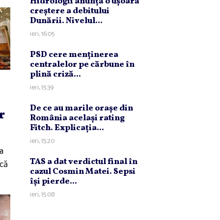
Hidrologii anunţă o uşoară
creştere a debitului
Dunării. Nivelul...
ieri, 16:05
PSD cere menţinerea
centralelor pe cărbune în
plină criză...
ieri, 15:39
De ce au marile oraşe din
r
România acelaşi rating
Fitch. Explicaţia...
ieri, 15:20
ia
TAS a dat verdictul final în
ică
cazul Cosmin Matei. Sepsi
îşi pierde...
ieri, 15:08