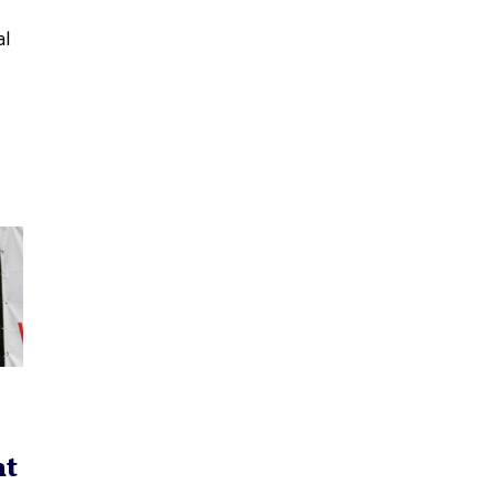
al
nt