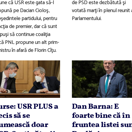
une că USR este gata să-l
de PSD este dezbătută şi
opună pe Dacian Cioloş,
votată marţi în plenul reunit 
şedintele partidului, pentru
Parlamentului.
cţia de premier, dar că sunt
puşi să continue coaliţia
că PNL propune un alt prim-
istru în afară de Florin Cîţu.
urse: USR PLUS a
Dan Barna: E
ecis să se
foarte bine că în
umească doar
fruntea listei su