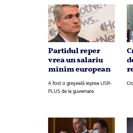
Partidul reper
C
vrea un salariu
d
minim european
r
A fost o greşeală ieşirea USR-
Cri
PLUS de la guvernare.