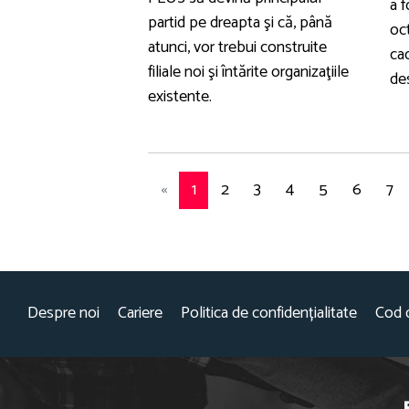
a 
partid pe dreapta şi că, până
oc
atunci, vor trebui construite
ca
filiale noi şi întărite organizaţiile
de
existente.
«
1
2
3
4
5
6
7
Despre noi
Cariere
Politica de confidențialitate
Cod 