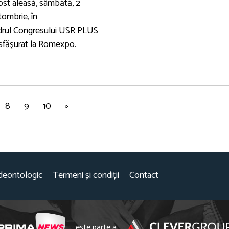
fost aleasă, sâmbătă, 2
tombrie, în
drul Congresului USR PLUS
sfăşurat la Romexpo.
8
9
10
»
deontologic
Termeni și condiții
Contact
este parte a