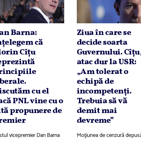
an Barna:
Ziua în care se
nţelegem că
decide soarta
lorin Cîţu
Guvernului. Cîţu
eprezintă
atac dur la USR:
rincipiile
„Am tolerat o
iberale.
echipă de
iscutăm cu el
incompetenţi.
acă PNL vine cu o
Trebuia să vă
ltă propunere de
demit mai
remier
devreme”
stul vicepremier Dan Barna
Moţiunea de cenzură depus