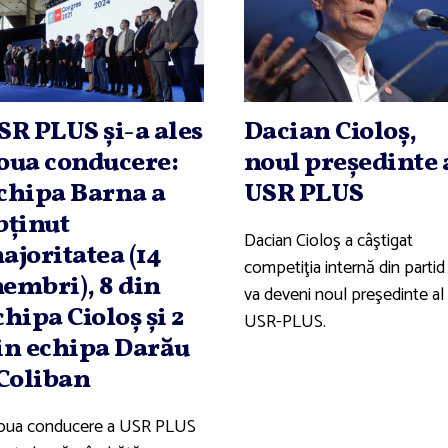
SR PLUS şi-a ales
Dacian Cioloş,
oua conducere:
noul preşedinte 
chipa Barna a
USR PLUS
bţinut
Dacian Cioloş a câştigat
ajoritatea (14
competiţia internă din partid 
embri), 8 din
va deveni noul preşedinte al
chipa Cioloş şi 2
USR-PLUS.
in echipa Darău
 Coliban
ua conducere a USR PLUS