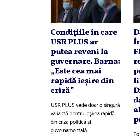
Condiţiile în care
D
USR PLUS ar
Î
putea reveni la
F
guvernare. Barna:
r
„Este cea mai
p
rapidă ieşire din
l
criză”
D
d
USR PLUS vede doar o singură
a
variantă pentru ieşirea rapidă
p
din criza politică şi
guvernamentală.
Fo