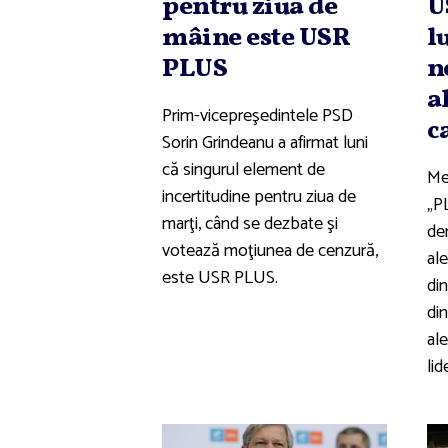
pentru ziua de
U
mâine este USR
l
PLUS
n
a
Prim-vicepreşedintele PSD
c
Sorin Grindeanu a afirmat luni
că singurul element de
Me
incertitudine pentru ziua de
„P
marţi, când se dezbate şi
den
votează moţiunea de cenzură,
ale
este USR PLUS.
din
din
ale
lid