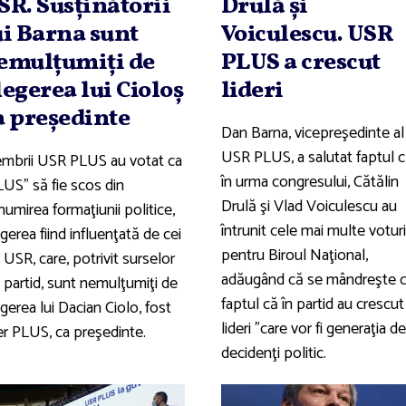
SR. Susţinătorii
Drulă şi
ui Barna sunt
Voiculescu. USR
emulţumiţi de
PLUS a crescut
legerea lui Cioloş
lideri
a preşedinte
Dan Barna, vicepreşedinte al
USR PLUS, a salutat faptul c
mbrii USR PLUS au votat ca
în urma congresului, Cătălin
LUS” să fie scos din
Drulă şi Vlad Voiculescu au
umirea formaţiunii politice,
întrunit cele mai multe voturi
gerea fiind influenţată de cei
pentru Biroul Naţional,
 USR, care, potrivit surselor
adăugând că se mândreşte 
 partid, sunt nemulţumiţi de
faptul că în partid au crescut
gerea lui Dacian Ciolo, fost
lideri "care vor fi generaţia de
er PLUS, ca preşedinte.
decidenţi politic.