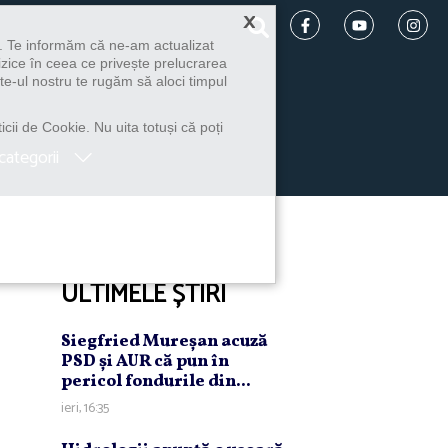
×
u. Te informăm că ne-am actualizat
izice în ceea ce privește prelucrarea
te-ul nostru te rugăm să aloci timpul
icii de Cookie. Nu uita totuși că poți
categorii
ULTIMELE ȘTIRI
Siegfried Mureşan acuză
PSD şi AUR că pun în
pericol fondurile din...
ieri, 16:35