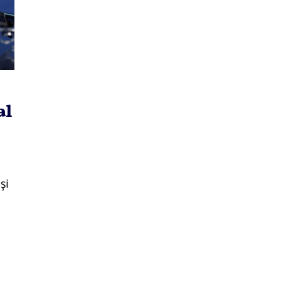
al
şi