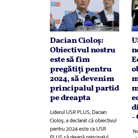
Dacian Cioloş:
U
Obiectivul nostru
n
este să fim
E
pregătiţi pentru
o
2024, să devenim
m
principalul partid
m
pe dreapta
e
d
Liderul USR PLUS, Dacian
-
Cioloş, a declarat că obiectivul
pentru 2024 este ca USR
No
PLUS să devină principalul