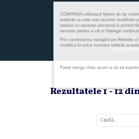
COMPANIA utilizează fişiere de tip cooki
politicile cu cele mai recente modificăr
datelor cu caracter personal și privind l
necesar pentru a citi și înțelege conținutu
Prin continuarea navigării pe Website-ul n
modifica în orice moment setările acestor
Clasa politica
Puteți merge chiar acum și să vă exprimaț
Rezultatele 1 - 12 d
Caută