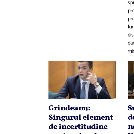
sp
pr
pre
fun
dis
da
min
Grindeanu:
S
Singurul element
d
de incertitudine
n