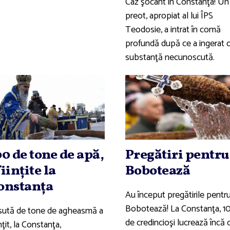
Caz şocant în Constanţa! Un
preot, apropiat al lui ÎPS
Teodosie, a intrat în comă
profundă după ce a ingerat 
substanţă necunoscută.
00 de tone de apă,
Pregătiri pentru
fiinţite la
Bobotează
onstanţa
Au început pregătirile pentr
Bobotează! La Constanţa, 1
sută de tone de agheasmă a
de credincioşi lucrează încă 
nţit, la Constanţa,