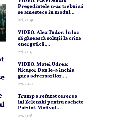
VIDEO. Pavel Suian:
Preşedintele n-ar trebui să
se amestece în modul...
ieri, 21:09
VIDEO. Alex Tudor: În loc
să găsească soluţii la criza
energetică,...
ieri, 21:07
at
VIDEO. Matei Udrea:
Nicuşor Dan le-a închis
se
gura adversarilor....
ieri, 20:21
e
Trump a refuzat cererea
lui Zelenski pentru rachete
ul
Patriot. Motivul...
ieri, 19:58