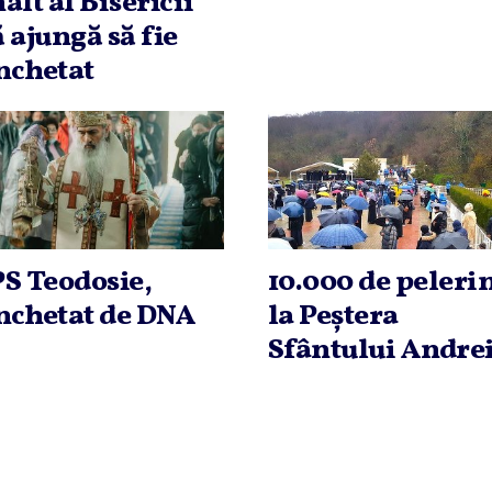
nalt al Bisericii
ă ajungă să fie
nchetat
PS Teodosie,
10.000 de peleri
nchetat de DNA
la Peştera
Sfântului Andre