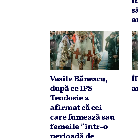
î
s
a
Vasile Bănescu,
Î
după ce IPS
a
Teodosie a
afirmat că cei
care fumează sau
femeile ”într-o
perioadă de