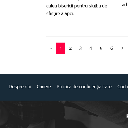
ar
calea bisericii pentru slujba de
sfinţire a apei.
«
1
2
3
4
5
6
7
Despre noi
Cariere
Politica de confidențialitate
Cod 