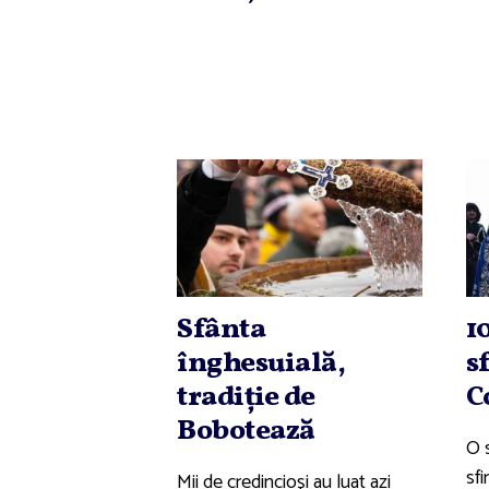
Sfânta
1
înghesuială,
s
tradiţie de
C
Bobotează
O 
sfi
Mii de credincioşi au luat azi