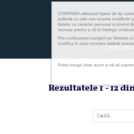
COMPANIA utilizează fişiere de tip cooki
politicile cu cele mai recente modificăr
datelor cu caracter personal și privind l
necesar pentru a citi și înțelege conținutu
Prin continuarea navigării pe Website-ul n
modifica în orice moment setările acestor
Clasa politica
Puteți merge chiar acum și să vă exprimaț
Rezultatele 1 - 12 d
Caută