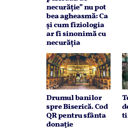
necurăţie” nu pot
bea agheasmă: Ca
şi cum fiziologia
ar fi sinonimă cu
necurăţia
Drumul banilor
T
spre Biserică. Cod
d
QR pentru sfânta
t
donaţie