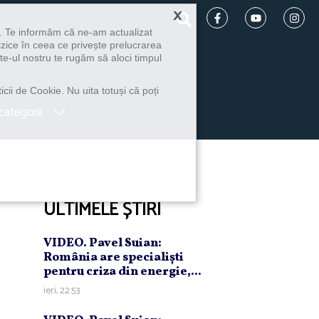
×
u. Te informăm că ne-am actualizat
izice în ceea ce privește prelucrarea
te-ul nostru te rugăm să aloci timpul
icii de Cookie. Nu uita totuși că poți
categorii
ULTIMELE ȘTIRI
VIDEO. Pavel Suian:
România are specialişti
pentru criza din energie,...
ieri, 22:53