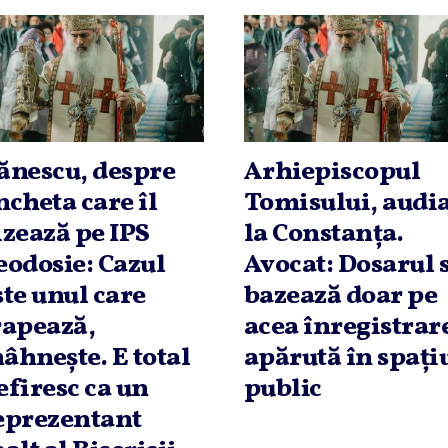
ănescu, despre
Arhiepiscopul
ncheta care îl
Tomisului, audi
izează pe IPS
la Constanţa.
eodosie: Cazul
Avocat: Dosarul 
ste unul care
bazează doar pe
rapează,
acea înregistrar
âhneşte. E total
apărută în spaţi
efiresc ca un
public
eprezentant