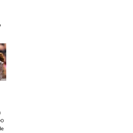
o
u
00
de