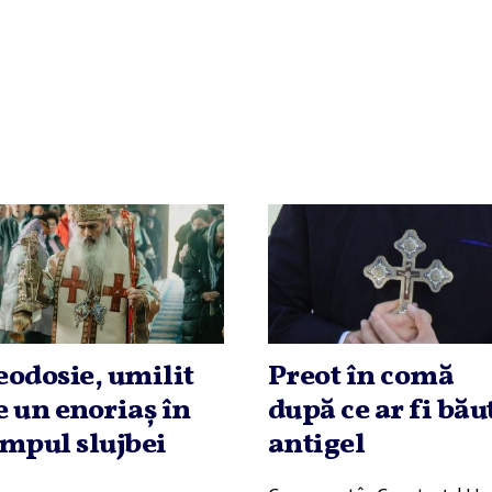
eodosie, umilit
Preot în comă
e un enoriaş în
după ce ar fi bău
impul slujbei
antigel