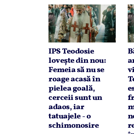
IPS Teodosie
B
loveşte din nou:
a
Femeia să nu se
v
roage acasă în
T
pielea goală,
e
cerceii sunt un
f
adaos, iar
m
tatuajele - o
n
schimonosire
r