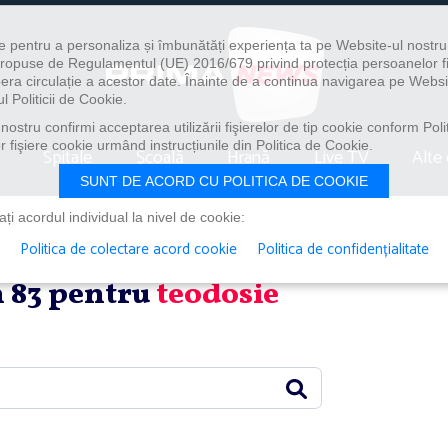
e pentru a personaliza și îmbunătăți experiența ta pe Website-ul nostr
i propuse de Regulamentul (UE) 2016/679 privind protecția persoanelor f
ibera circulație a acestor date. Înainte de a continua navigarea pe Websi
l Politicii de Cookie.
ostru confirmi acceptarea utilizării fişierelor de tip cookie conform Polit
 fişiere cookie urmând instrucțiunile din Politica de Cookie.
Spitale
Școală
Hrană
Live TV
Alte 
SUNT DE ACORD CU POLITICA DE COOKIE
i acordul individual la nivel de cookie:
Politica de colectare acord cookie
Politica de confidențialitate
in 83 pentru
teodosie