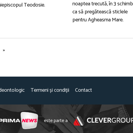
noaptea trecută, în 3 schimbu
hiepiscopul Teodosie.
ca să pregătească sticlele
pentru Agheasma Mare.
»
deontologic
Termeni și condiții
Contact
este parte a