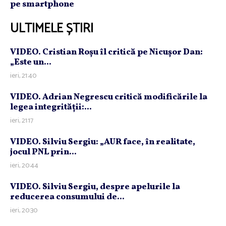
pe smartphone
ULTIMELE ȘTIRI
VIDEO. Cristian Roşu îl critică pe Nicuşor Dan:
„Este un...
ieri, 21:40
VIDEO. Adrian Negrescu critică modificările la
legea integrităţii:...
ieri, 21:17
VIDEO. Silviu Sergiu: „AUR face, în realitate,
jocul PNL prin...
ieri, 20:44
VIDEO. Silviu Sergiu, despre apelurile la
reducerea consumului de...
ieri, 20:30