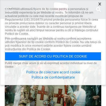
×
COMPANIA utilizează fişiere de tip cookie pentru a personaliza și
îmbunătăți experiența ta pe Website-ul nostru. Te informăm că ne-am
actualizat politicile cu cele mai recente modificări propuse de
Regulamentul (UE) 2016/679 privind protecția persoanelor fizice în ceea
ce privește prelucrarea datelor cu caracter personal și privind libera
circulație a acestor date. Înainte de a continua navigarea pe Website-ul
Acasă
Știri
ÎPS Teodosie, anchetat de DNA
nostru te rugăm să aloci timpul necesar pentru a citi și înțelege conținutul
Politicii de Cookie.
ÎPS Teodosie, anchetat de DNA
Prin continuarea navigării pe Website-ul nostru confirmi acceptarea
utilizării fişierelor de tip cookie conform Politicii de Cookie. Nu uita totuși că
poți modifica în orice moment setările acestor fişiere cookie urmând
Primanews
instrucțiunile din Politica de Cookie.
|
6 dec 2023
SUNT DE ACORD CU POLITICA DE COOKIE
Puteți merge chiar acum și să vă exprimați acordul individual la nivel de
cookie:
Politica de colectare acord cookie
Politica de confidențialitate