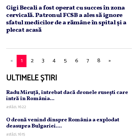
Gigi Becali a fost operat cu succes în zona
cervicală. Patronul FCSB a ales să ignore
sfatul medicilor de a rămâne în spital şi a
plecat acasă
«
1
2
3
4
5
6
7
8
»
ULTIMELE ȘTIRI
Radu Miruţă, întrebat dacă dronele ruseşti care
intră în România...
astăzi, 16:22
O dronă venind dinspre România a explodat
deasupra Bulgariei....
astăzi, 16:15