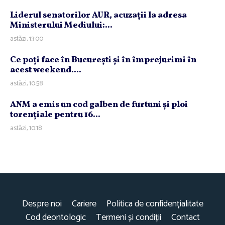
Liderul senatorilor AUR, acuzaţii la adresa
Ministerului Mediului:...
astăzi, 13:00
Ce poţi face în Bucureşti şi în împrejurimi în
acest weekend....
astăzi, 10:58
ANM a emis un cod galben de furtuni şi ploi
torenţiale pentru 16...
astăzi, 10:18
Despre noi
Cariere
Politica de confidențialitate
Cod deontologic
Termeni și condiții
Contact