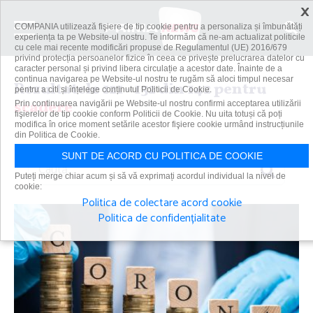
×
COMPANIA utilizează fişiere de tip cookie pentru a personaliza și îmbunătăți
experiența ta pe Website-ul nostru. Te informăm că ne-am actualizat politicile
cu cele mai recente modificări propuse de Regulamentul (UE) 2016/679
privind protecția persoanelor fizice în ceea ce privește prelucrarea datelor cu
caracter personal și privind libera circulație a acestor date. Înainte de a
continua navigarea pe Website-ul nostru te rugăm să aloci timpul necesar
Rezultatele 121 - 132 din 142 pentru
pentru a citi și înțelege conținutul Politicii de Cookie.
scadere
Prin continuarea navigării pe Website-ul nostru confirmi acceptarea utilizării
fişierelor de tip cookie conform Politicii de Cookie. Nu uita totuși că poți
modifica în orice moment setările acestor fişiere cookie urmând instrucțiunile
din Politica de Cookie.
SUNT DE ACORD CU POLITICA DE COOKIE
Caută
Puteți merge chiar acum și să vă exprimați acordul individual la nivel de
cookie:
Politica de colectare acord cookie
Politica de confidențialitate