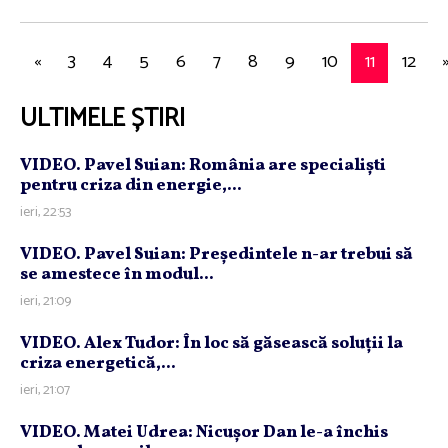
«
3
4
5
6
7
8
9
10
11
12
ULTIMELE ȘTIRI
VIDEO. Pavel Suian: România are specialişti
pentru criza din energie,...
ieri, 22:53
VIDEO. Pavel Suian: Preşedintele n-ar trebui să
se amestece în modul...
ieri, 21:09
VIDEO. Alex Tudor: În loc să găsească soluţii la
criza energetică,...
ieri, 21:07
VIDEO. Matei Udrea: Nicuşor Dan le-a închis