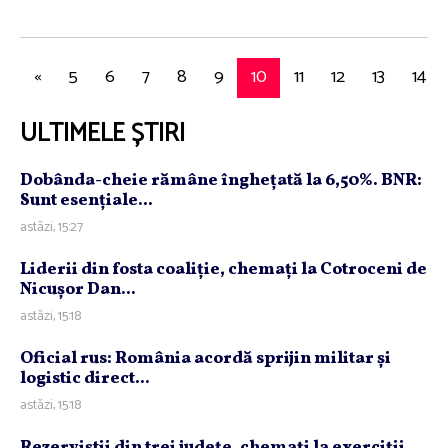
«
5
6
7
8
9
10
11
12
13
14
ULTIMELE ȘTIRI
Dobânda-cheie rămâne îngheţată la 6,50%. BNR:
Sunt esenţiale...
astăzi, 15:27
Liderii din fosta coaliţie, chemaţi la Cotroceni de
Nicuşor Dan...
astăzi, 15:18
Oficial rus: România acordă sprijin militar şi
logistic direct...
astăzi, 15:18
Rezerviştii din trei judeţe, chemaţi la exerciţii