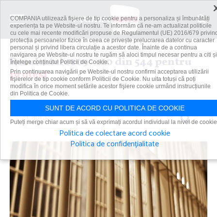
COMPANIA utilizează fişiere de tip cookie pentru a personaliza și îmbunătăți
experiența ta pe Website-ul nostru. Te informăm că ne-am actualizat politicile
cu cele mai recente modificări propuse de Regulamentul (UE) 2016/679 privin
protecția persoanelor fizice în ceea ce privește prelucrarea datelor cu caracter
personal și privind libera circulație a acestor date. Înainte de a continua
navigarea pe Website-ul nostru te rugăm să aloci timpul necesar pentru a citi și
Rezultatele 109 - 120 din 544 pentru
înțelege conținutul Politicii de Cookie.
protest
Prin continuarea navigării pe Website-ul nostru confirmi acceptarea utilizării
fişierelor de tip cookie conform Politicii de Cookie. Nu uita totuși că poți
modifica în orice moment setările acestor fişiere cookie urmând instrucțiunile
din Politica de Cookie.
SUNT DE ACORD CU POLITICA DE COOKIE
Caută
Puteți merge chiar acum și să vă exprimați acordul individual la nivel de cookie
Politica de colectare acord cookie
Politica de confidențialitate