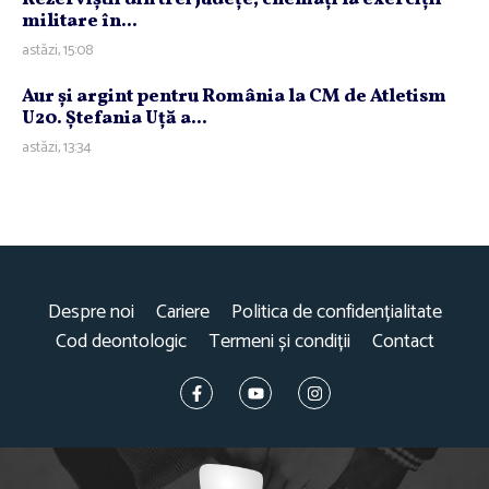
militare în...
astăzi, 15:08
Aur şi argint pentru România la CM de Atletism
U20. Ştefania Uţă a...
astăzi, 13:34
Despre noi
Cariere
Politica de confidențialitate
Cod deontologic
Termeni și condiții
Contact