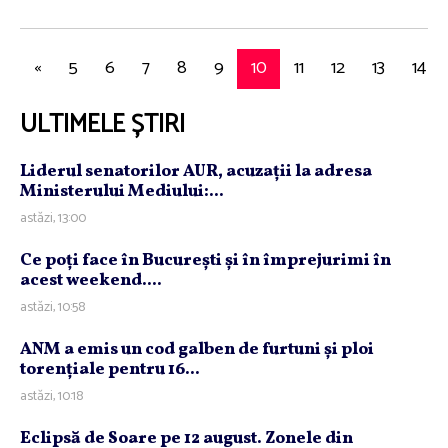
«
5
6
7
8
9
10
11
12
13
14
ULTIMELE ȘTIRI
Liderul senatorilor AUR, acuzaţii la adresa
Ministerului Mediului:...
astăzi, 13:00
Ce poţi face în Bucureşti şi în împrejurimi în
acest weekend....
astăzi, 10:58
ANM a emis un cod galben de furtuni şi ploi
torenţiale pentru 16...
astăzi, 10:18
Eclipsă de Soare pe 12 august. Zonele din