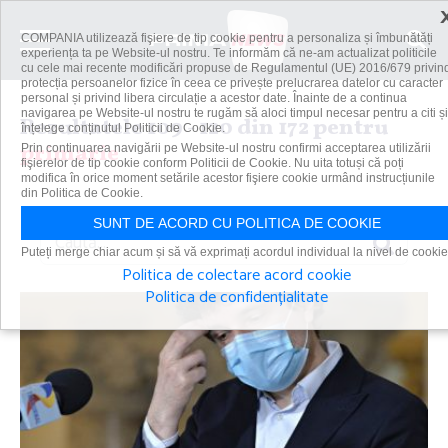
COMPANIA utilizează fişiere de tip cookie pentru a personaliza și îmbunătăți
experiența ta pe Website-ul nostru. Te informăm că ne-am actualizat politicile
cu cele mai recente modificări propuse de Regulamentul (UE) 2016/679 privin
protecția persoanelor fizice în ceea ce privește prelucrarea datelor cu caracter
personal și privind libera circulație a acestor date. Înainte de a continua
navigarea pe Website-ul nostru te rugăm să aloci timpul necesar pentru a citi și
Rezultatele 109 - 120 din 172 pentru
înțelege conținutul Politicii de Cookie.
primarie
Prin continuarea navigării pe Website-ul nostru confirmi acceptarea utilizării
fişierelor de tip cookie conform Politicii de Cookie. Nu uita totuși că poți
modifica în orice moment setările acestor fişiere cookie urmând instrucțiunile
din Politica de Cookie.
SUNT DE ACORD CU POLITICA DE COOKIE
Caută
Puteți merge chiar acum și să vă exprimați acordul individual la nivel de cookie
Politica de colectare acord cookie
Politica de confidențialitate