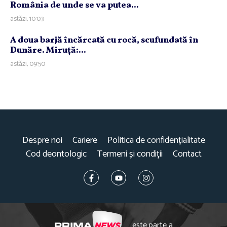
România de unde se va putea...
astăzi, 10:03
A doua barjă încărcată cu rocă, scufundată în
Dunăre. Miruţă:...
astăzi, 09:50
Despre noi
Cariere
Politica de confidențialitate
Cod deontologic
Termeni și condiții
Contact
este parte a