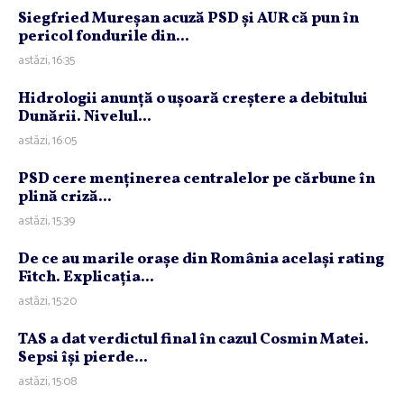
Siegfried Mureşan acuză PSD şi AUR că pun în
pericol fondurile din...
astăzi, 16:35
Hidrologii anunţă o uşoară creştere a debitului
Dunării. Nivelul...
astăzi, 16:05
PSD cere menţinerea centralelor pe cărbune în
plină criză...
astăzi, 15:39
De ce au marile oraşe din România acelaşi rating
Fitch. Explicaţia...
astăzi, 15:20
TAS a dat verdictul final în cazul Cosmin Matei.
Sepsi îşi pierde...
astăzi, 15:08