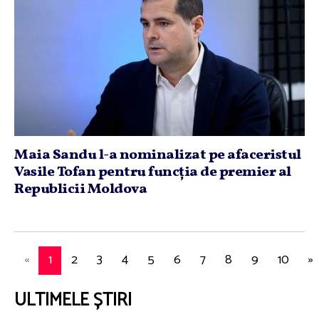
Maia Sandu l-a nominalizat pe afaceristul
Vasile Tofan pentru funcţia de premier al
Republicii Moldova
«
1
2
3
4
5
6
7
8
9
10
»
ULTIMELE ȘTIRI