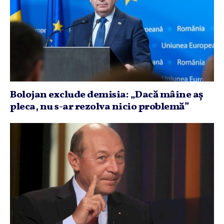
Bolojan exclude demisia: „Dacă mâine aş
pleca, nu s-ar rezolva nicio problemă”