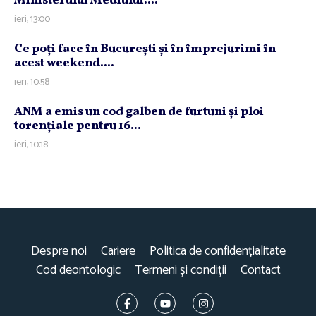
Ministerului Mediului:...
ieri, 13:00
Ce poţi face în Bucureşti şi în împrejurimi în
acest weekend....
ieri, 10:58
ANM a emis un cod galben de furtuni şi ploi
torenţiale pentru 16...
ieri, 10:18
Despre noi
Cariere
Politica de confidențialitate
Cod deontologic
Termeni și condiții
Contact