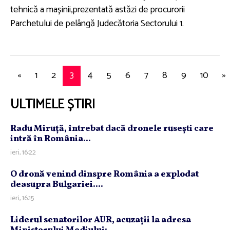
tehnică a maşinii,prezentată astăzi de procurorii
Parchetului de pelângă Judecătoria Sectorului 1.
«
1
2
3
4
5
6
7
8
9
10
»
ULTIMELE ȘTIRI
Radu Miruţă, întrebat dacă dronele ruseşti care
intră în România...
ieri, 16:22
O dronă venind dinspre România a explodat
deasupra Bulgariei....
ieri, 16:15
Liderul senatorilor AUR, acuzaţii la adresa