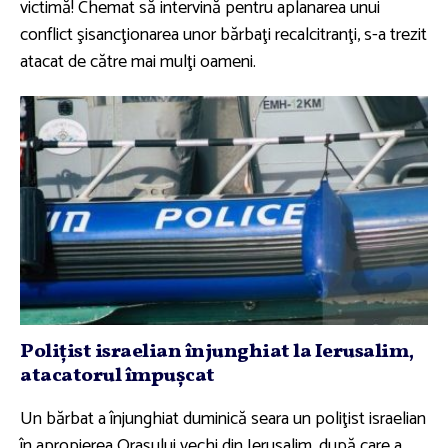
victimă! Chemat să intervină pentru aplanarea unui
conflict şisancţionarea unor bărbaţi recalcitranţi, s-a trezit
atacat de către mai mulţi oameni.
Poliţist israelian înjunghiat la Ierusalim,
atacatorul împuşcat
Un bărbat a înjunghiat duminică seara un poliţist israelian
în apropierea Oraşului vechi din Ierusalim, după care a