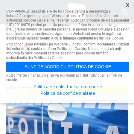
×
COMPANIA utilizează fişiere de tip cookie pentru a personaliza și
îmbunătăți experiența ta pe Website-ul nostru. Te informăm că ne-am
actualizat politicile cu cele mai recente modificări propuse de Regulamentul
(UE) 2016/679 privind protecția persoanelor fizice în ceea ce privește
prelucrarea datelor cu caracter personal și privind libera circulație a acestor
date. Înainte de a continua navigarea pe Website-ul nostru te rugăm să
Rezultatele 25 - 36 din 141 pentru
aloci timpul necesar pentru a citi și înțelege conținutul Politicii de Cookie.
politist
Prin continuarea navigării pe Website-ul nostru confirmi acceptarea utilizării
fişierelor de tip cookie conform Politicii de Cookie. Nu uita totuși că poți
modifica în orice moment setările acestor fişiere cookie urmând
instrucțiunile din Politica de Cookie.
SUNT DE ACORD CU POLITICA DE COOKIE
Caută
Puteți merge chiar acum și să vă exprimați acordul individual la nivel de
cookie:
Politica de colectare acord cookie
Politica de confidențialitate