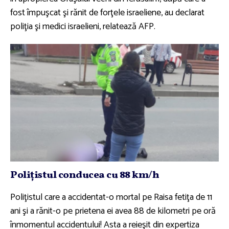
fost împuşcat şi rănit de forţele israeliene, au declarat
poliţia şi medici israelieni, relatează AFP.
Poliţistul conducea cu 88 km/h
Poliţistul care a accidentat-o mortal pe Raisa fetiţa de 11
ani şi a rănit-o pe prietena ei avea 88 de kilometri pe oră
înmomentul accidentului! Asta a reieşit din expertiza