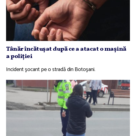
Tânăr încătuşat după ce a atacat o maşină
a poliţiei
Incident şocant pe o stradă din Botoşani.