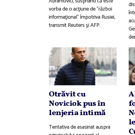
Abramovici, susţinând că este
dis
vorba de o acţiune de "război
înt
informaţional" împotriva Rusiei,
acu
transmit Reuters şi AFP.
Ge
den
Otrăvit cu
A
Noviciok pus în
f
lenjeria intimă
N
l
Tentativa de asasinat auspra
C