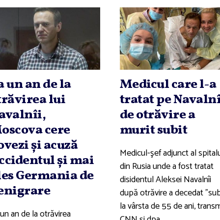
a un an de la
Medicul care l-a
trăvirea lui
tratat pe Navalnî
avalnîi,
de otrăvire a
oscova cere
murit subit
ovezi şi acuză
Medicul-şef adjunct al spitalu
ccidentul şi mai
din Rusia unde a fost tratat
les Germania de
disidentul Aleksei Navalnîi
enigrare
după otrăvire a decedat "subi
la vârsta de 55 de ani, transm
un an de la otrăvirea
CNN şi dpa.