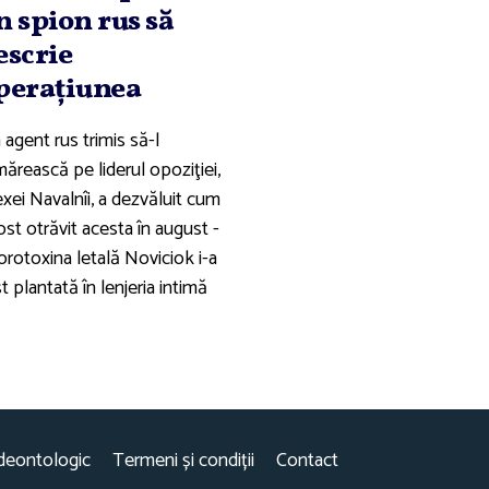
n spion rus să
escrie
peraţiunea
agent rus trimis să-l
ărească pe liderul opoziţiei,
xei Navalnîi, a dezvăluit cum
ost otrăvit acesta în august -
orotoxina letală Noviciok i-a
t plantată în lenjeria intimă
deontologic
Termeni și condiții
Contact