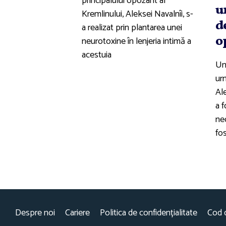
principalului opozant al
u
Kremlinului, Aleksei Navalnîi, s-
d
a realizat prin plantarea unei
o
neurotoxine în lenjeria intimă a
acestuia
Un 
urm
Ale
a f
ne
fos
Despre noi
Cariere
Politica de confidențialitate
Cod 