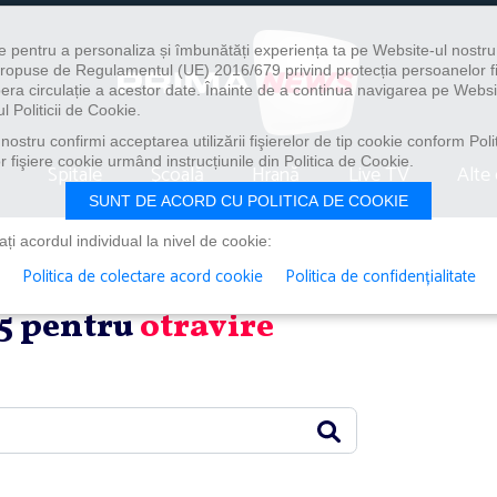
e pentru a personaliza și îmbunătăți experiența ta pe Website-ul nostr
i propuse de Regulamentul (UE) 2016/679 privind protecția persoanelor f
ibera circulație a acestor date. Înainte de a continua navigarea pe Websi
l Politicii de Cookie.
ostru confirmi acceptarea utilizării fişierelor de tip cookie conform Polit
 fişiere cookie urmând instrucțiunile din Politica de Cookie.
Spitale
Școală
Hrană
Live TV
Alte 
SUNT DE ACORD CU POLITICA DE COOKIE
i acordul individual la nivel de cookie:
Politica de colectare acord cookie
Politica de confidențialitate
n 5 pentru
otravire