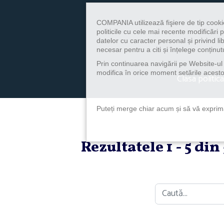
COMPANIA utilizează fişiere de tip cooki
politicile cu cele mai recente modificăr
datelor cu caracter personal și privind l
necesar pentru a citi și înțelege conținutu
Prin continuarea navigării pe Website-ul n
modifica în orice moment setările acestor
Clasa politica
Puteți merge chiar acum și să vă exprimaț
Rezultatele 1 - 5 di
Caută