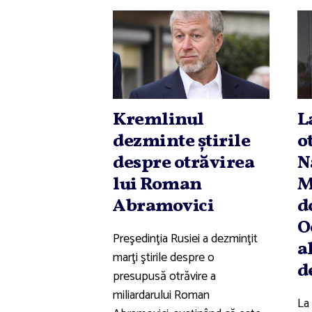
Kremlinul
L
dezminte ştirile
o
despre otrăvirea
N
lui Roman
M
Abramovici
d
O
Preşedinţia Rusiei a dezminţit
a
marţi ştirile despre o
d
presupusă otrăvire a
miliardarului Roman
La 