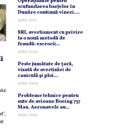
Operaţiunile pentru
scufundarea barjelor în
Dunăre continuă vineri....
astăzi, 10:22
SRI, avertisment cu privire
la o nouă metodă de
fraudă: escrocii...
astăzi, 10:04
i
Peste jumătate de ţară,
vizată de avertizări de
caniculă şi ploi...
astăzi, 09:45
lui
Probleme tehnice pentru
sute de avioane Boeing 737
Max. Aeronavele au...
t",
astăzi, 09:25
it