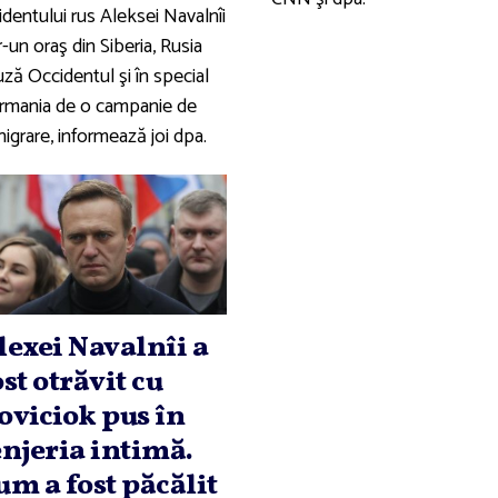
identului rus Aleksei Navalnîi
r-un oraş din Siberia, Rusia
ză Occidentul şi în special
rmania de o campanie de
igrare, informează joi dpa.
lexei Navalnîi a
ost otrăvit cu
oviciok pus în
enjeria intimă.
um a fost păcălit