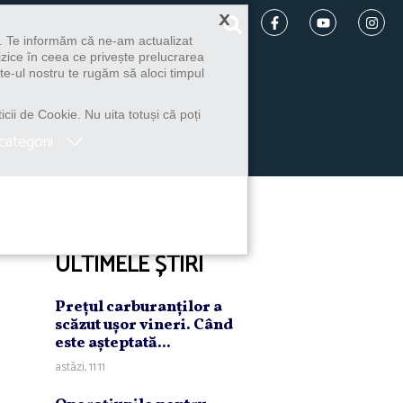
×
u. Te informăm că ne-am actualizat
izice în ceea ce privește prelucrarea
te-ul nostru te rugăm să aloci timpul
icii de Cookie. Nu uita totuși că poți
categorii
ULTIMELE ȘTIRI
Preţul carburanţilor a
scăzut uşor vineri. Când
este aşteptată...
astăzi, 11:11