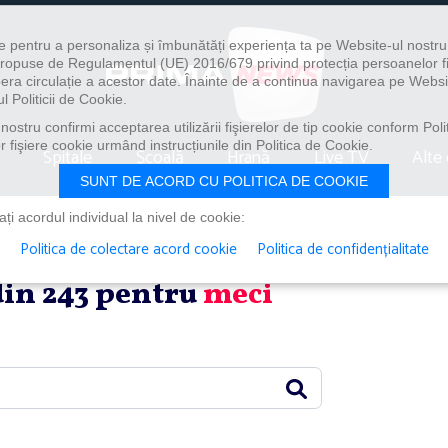
e pentru a personaliza și îmbunătăți experiența ta pe Website-ul nostr
i propuse de Regulamentul (UE) 2016/679 privind protecția persoanelor f
ibera circulație a acestor date. Înainte de a continua navigarea pe Websi
l Politicii de Cookie.
ostru confirmi acceptarea utilizării fişierelor de tip cookie conform Polit
 fişiere cookie urmând instrucțiunile din Politica de Cookie.
Spitale
Școală
Hrană
Live TV
Alte 
SUNT DE ACORD CU POLITICA DE COOKIE
i acordul individual la nivel de cookie:
Politica de colectare acord cookie
Politica de confidențialitate
 din 243 pentru
meci