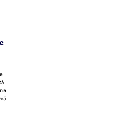
e
le
tă
nia
ară