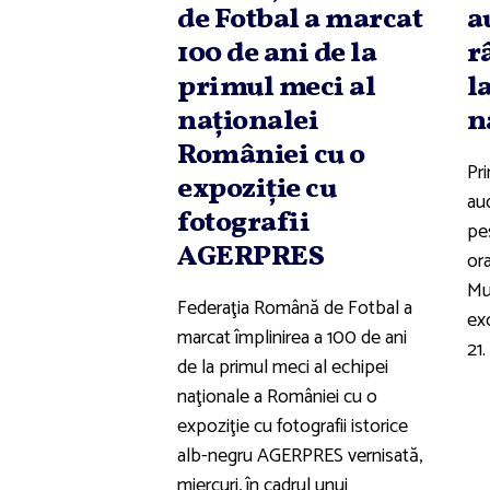
de Fotbal a marcat
a
100 de ani de la
r
primul meci al
l
naţionalei
n
României cu o
Pri
expoziţie cu
aud
fotografii
pes
AGERPRES
or
Mu
Federaţia Română de Fotbal a
exc
marcat împlinirea a 100 de ani
21.
de la primul meci al echipei
naţionale a României cu o
expoziţie cu fotografii istorice
alb-negru AGERPRES vernisată,
miercuri, în cadrul unui