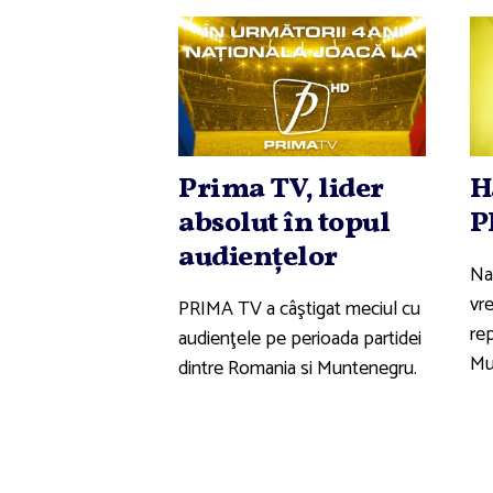
Prima TV, lider
H
absolut în topul
P
audienţelor
Na
vre
PRIMA TV a câştigat meciul cu
rep
audienţele pe perioada partidei
Mu
dintre Romania si Muntenegru.