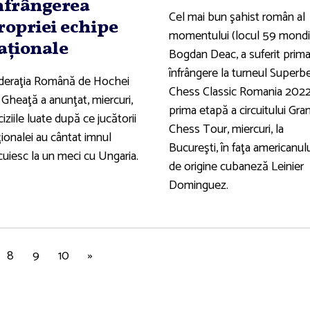
nfrângerea
Cel mai bun şahist român al
ropriei echipe
momentului (locul 59 mondia
aţionale
Bogdan Deac, a suferit prima
înfrângere la turneul Superb
deraţia Română de Hochei
Chess Classic Romania 2022
 Gheaţă a anunţat, miercuri,
prima etapă a circuitului Gra
iziile luate după ce jucătorii
Chess Tour, miercuri, la
ionalei au cântat imnul
Bucureşti, în faţa americanul
cuiesc la un meci cu Ungaria.
de origine cubaneză Leinier
Dominguez.
8
9
10
»