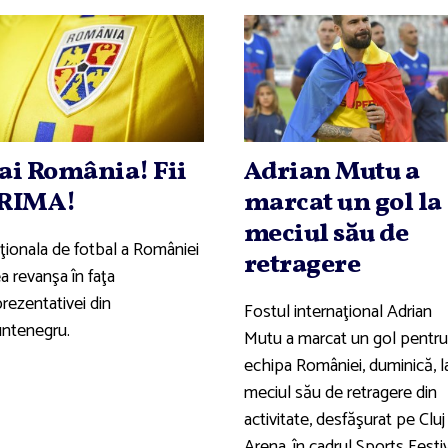
ai România! Fii
Adrian Mutu a
RIMA!
marcat un gol la
meciul său de
ţionala de fotbal a României
retragere
a revanşa în faţa
rezentativei din
Fostul internaţional Adrian
ntenegru.
Mutu a marcat un gol pentru
echipa României, duminică, l
meciul său de retragere din
activitate, desfăşurat pe Cluj
Arena, în cadrul Sports Festiv