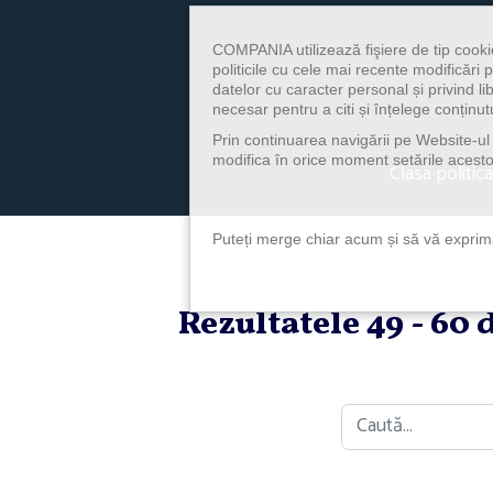
COMPANIA utilizează fişiere de tip cooki
politicile cu cele mai recente modificăr
datelor cu caracter personal și privind l
necesar pentru a citi și înțelege conținutu
Prin continuarea navigării pe Website-ul n
modifica în orice moment setările acestor
Clasa politica
Puteți merge chiar acum și să vă exprimaț
Rezultatele 49 - 60
Caută