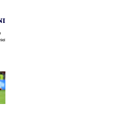
NI
a
iei