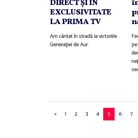
DIRECT ŞI ÎN
î
EXCLUSIVITATE
p
LA PRIMA TV
n
Am cântat în stradă la victoriile
Fe
Generaţiei de Aur.
pe
dec
naţ
se
«
1
2
3
4
5
6
7