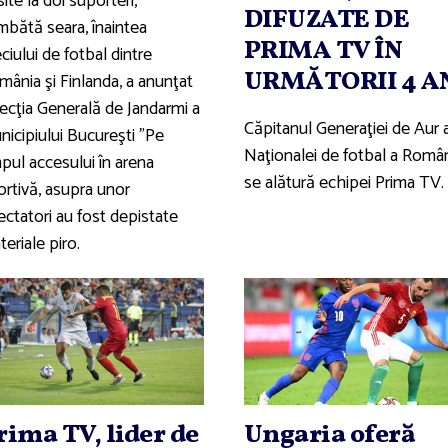
ite la doi suporteri,
DIFUZATE DE
mbătă seara, înaintea
PRIMA TV ÎN
iului de fotbal dintre
URMĂTORII 4 A
mânia şi Finlanda, a anunţat
recţia Generală de Jandarmi a
Căpitanul Generaţiei de Aur 
nicipiului Bucureşti "Pe
Naţionalei de fotbal a Român
pul accesului în arena
se alătură echipei Prima TV.
ortivă, asupra unor
ectatori au fost depistate
eriale piro.
rima TV, lider de
Ungaria oferă