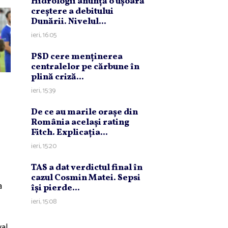
Hidrologii anunţă o uşoară
creştere a debitului
Dunării. Nivelul...
ieri, 16:05
PSD cere menţinerea
centralelor pe cărbune în
plină criză...
ieri, 15:39
De ce au marile oraşe din
România acelaşi rating
Fitch. Explicaţia...
ieri, 15:20
TAS a dat verdictul final în
cazul Cosmin Matei. Sepsi
a
îşi pierde...
ieri, 15:08
al.