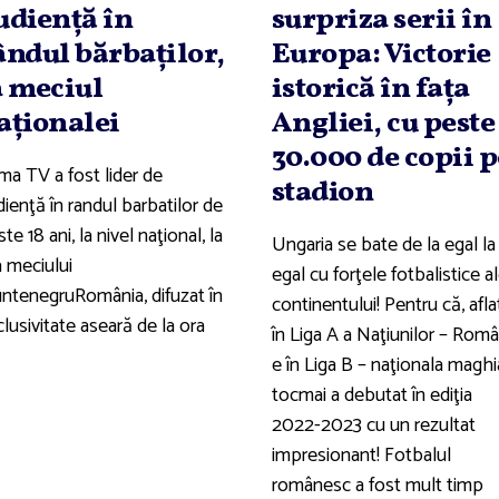
udienţă în
surpriza serii în
ândul bărbaţilor,
Europa: Victorie
a meciul
istorică în faţa
aţionalei
Angliei, cu peste
30.000 de copii p
ma TV a fost lider de
stadion
ienţă în randul barbatilor de
te 18 ani, la nivel naţional, la
Ungaria se bate de la egal la
a meciului
egal cu forţele fotbalistice a
ntenegruRomânia, difuzat în
continentului! Pentru că, afla
lusivitate aseară de la ora
în Liga A a Naţiunilor – Româ
e în Liga B – naţionala maghi
tocmai a debutat în ediţia
2022-2023 cu un rezultat
impresionant! Fotbalul
românesc a fost mult timp