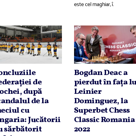
este cel maghiar, î.
oncluziile
Bogdan Deac a
ederaţiei de
pierdut în faţa l
ochei, după
Leinier
candalul de la
Dominguez, la
eciul cu
Superbet Chess
ngaria: Jucătorii
Classic Romania
u sărbătorit
2022