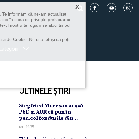
×
u. Te informăm că ne-am actualizat
izice în ceea ce privește prelucrarea
te-ul nostru te rugăm să aloci timpul
icii de Cookie. Nu uita totuși că poți
categorii
ULTIMELE ȘTIRI
Siegfried Mureşan acuză
PSD şi AUR că pun în
pericol fondurile din...
ieri, 16:35