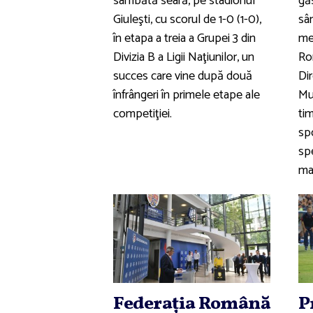
sâmbătă seară, pe stadionul
găs
Giuleşti, cu scorul de 1-0 (1-0),
sâ
în etapa a treia a Grupei 3 din
mec
Divizia B a Ligii Naţiunilor, un
Ro
succes care vine după două
Di
înfrângeri în primele etape ale
Mu
competiţiei.
tim
sp
sp
mat
Federaţia Română
P