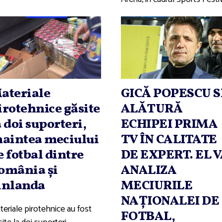
ateriale
GICĂ POPESCU S
irotehnice găsite
ALĂTURĂ
a doi suporteri,
ECHIPEI PRIMA
naintea meciului
TV ÎN CALITATE
e fotbal dintre
DE EXPERT. EL 
omânia şi
ANALIZA
inlanda
MECIURILE
NAŢIONALEI DE
teriale pirotehnice au fost
FOTBAL,