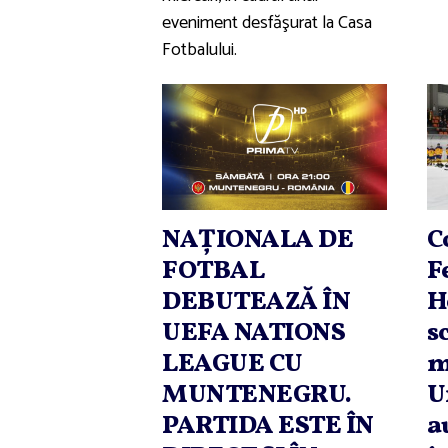
eveniment desfăşurat la Casa
Fotbalului.
NAŢIONALA DE
C
FOTBAL
F
DEBUTEAZĂ ÎN
H
UEFA NATIONS
s
LEAGUE CU
m
MUNTENEGRU.
U
PARTIDA ESTE ÎN
a