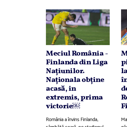
Meciul România -
M
Finlanda din Liga
p
Naţiunilor.
l
Naţionala obţine
î
acasă, in
d
extremis, prima
R
victorie￼
F
România a învins Finlanda,
Ma