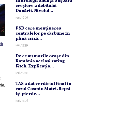
Hidrologii anunţă o uşoară
creştere a debitului
Dunării. Nivelul...
ieri, 16:05
PSD cere menţinerea
centralelor pe cărbune în
plină criză...
n
ieri, 15:39
De ce au marile oraşe din
România acelaşi rating
Fitch. Explicaţia...
ieri, 15:20
s
TAS a dat verdictul final în
ia.
cazul Cosmin Matei. Sepsi
îşi pierde...
ieri, 15:08