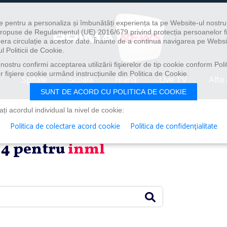
e pentru a personaliza și îmbunătăți experiența ta pe Website-ul nostr
i propuse de Regulamentul (UE) 2016/679 privind protecția persoanelor f
ibera circulație a acestor date. Înainte de a continua navigarea pe Websi
l Politicii de Cookie.
ostru confirmi acceptarea utilizării fişierelor de tip cookie conform Polit
 fişiere cookie urmând instrucțiunile din Politica de Cookie.
Spitale
Școală
Hrană
Live TV
Alte 
SUNT DE ACORD CU POLITICA DE COOKIE
i acordul individual la nivel de cookie:
Politica de colectare acord cookie
Politica de confidențialitate
n 4 pentru
inml