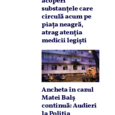
acoperi
substanţele care
circulă acum pe
piaţa neagră,
atrag atenţia
medicii legişti
Ancheta în cazul
Matei Balş
continuă: Audieri
la Poliţia