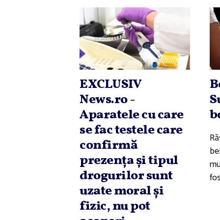
EXCLUSIV
B
News.ro -
S
Aparatele cu care
b
se fac testele care
Răs
confirmă
be
prezenţa şi tipul
mur
drogurilor sunt
fos
uzate moral şi
fizic, nu pot