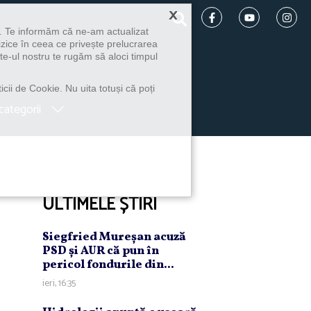
×
u. Te informăm că ne-am actualizat
izice în ceea ce privește prelucrarea
te-ul nostru te rugăm să aloci timpul
icii de Cookie. Nu uita totuși că poți
categorii
ULTIMELE ȘTIRI
Siegfried Mureşan acuză
PSD şi AUR că pun în
pericol fondurile din...
ieri, 16:35