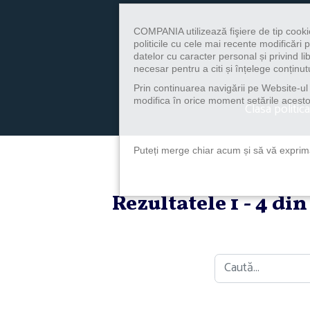
COMPANIA utilizează fişiere de tip cooki
politicile cu cele mai recente modificăr
datelor cu caracter personal și privind l
necesar pentru a citi și înțelege conținutu
Prin continuarea navigării pe Website-ul n
modifica în orice moment setările acestor
Clasa politica
Puteți merge chiar acum și să vă exprimaț
Rezultatele 1 - 4 di
Caută