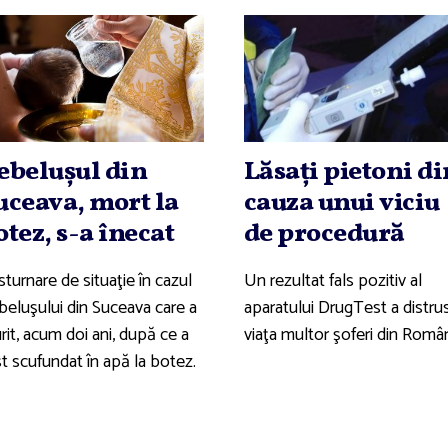
ebeluşul din
Lăsaţi pietoni di
uceava, mort la
cauza unui viciu
otez, s-a înecat
de procedură
turnare de situaţie în cazul
Un rezultat fals pozitiv al
beluşului din Suceava care a
aparatului DrugTest a distru
it, acum doi ani, după ce a
viaţa multor şoferi din Român
t scufundat în apă la botez.