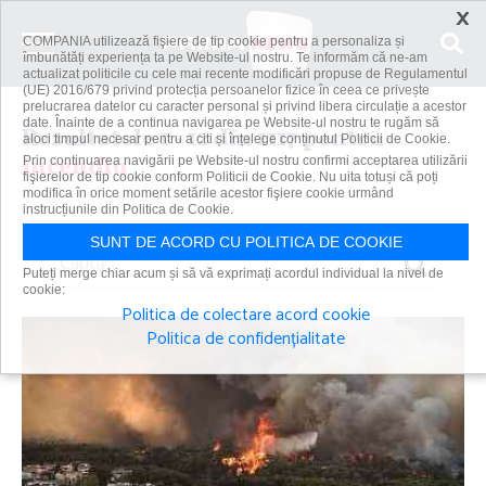
×
COMPANIA utilizează fişiere de tip cookie pentru a personaliza și
îmbunătăți experiența ta pe Website-ul nostru. Te informăm că ne-am
actualizat politicile cu cele mai recente modificări propuse de Regulamentul
(UE) 2016/679 privind protecția persoanelor fizice în ceea ce privește
prelucrarea datelor cu caracter personal și privind libera circulație a acestor
date. Înainte de a continua navigarea pe Website-ul nostru te rugăm să
Rezultatele 1 - 12 din 1117 pentru
aloci timpul necesar pentru a citi și înțelege conținutul Politicii de Cookie.
incendiu
Prin continuarea navigării pe Website-ul nostru confirmi acceptarea utilizării
fişierelor de tip cookie conform Politicii de Cookie. Nu uita totuși că poți
modifica în orice moment setările acestor fişiere cookie urmând
instrucțiunile din Politica de Cookie.
SUNT DE ACORD CU POLITICA DE COOKIE
Caută
Puteți merge chiar acum și să vă exprimați acordul individual la nivel de
cookie:
Politica de colectare acord cookie
Politica de confidențialitate