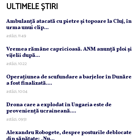
ULTIMELE ȘTIRI
Ambulanţă atacată cu pietre şi topoare la Cluj, în
urma unui clip...
astăzi, 11:49
Vremea rămâne capricioasă. ANM anunţă ploi şi
vijelii după...
astăzi, 10:22
Operaţiunea de scufundare a barjelor în Dunăre
a fost finalizată....
astăzi, 10:04
Drona care a explodat în Ungaria este de
provenienţă ucraineană....
astăzi, 09:51
Alexandru Robogete, despre posturile deblocate
din sănătate: „Nu...