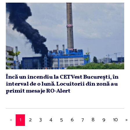
Încă un incendiu la CET Vest Bucureşti, în
interval de o lună. Locuitorii din zonă au
primit mesaje RO-Alert
«
1
2
3
4
5
6
7
8
9
10
»