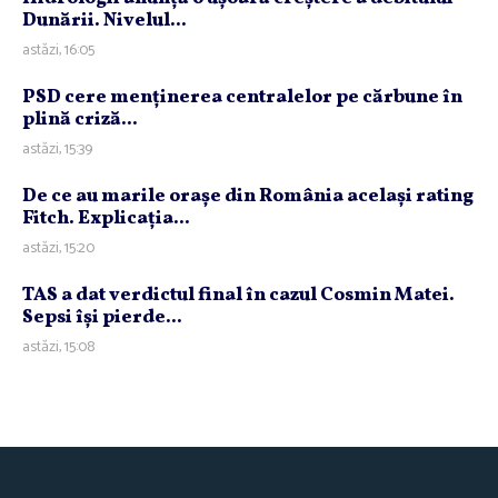
Dunării. Nivelul...
astăzi, 16:05
PSD cere menţinerea centralelor pe cărbune în
plină criză...
astăzi, 15:39
De ce au marile oraşe din România acelaşi rating
Fitch. Explicaţia...
astăzi, 15:20
TAS a dat verdictul final în cazul Cosmin Matei.
Sepsi îşi pierde...
astăzi, 15:08