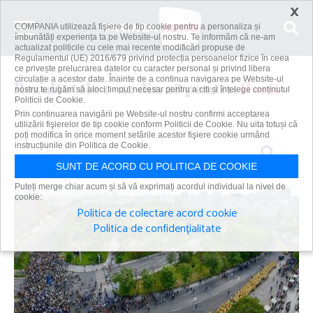
×
COMPANIA utilizează fişiere de tip cookie pentru a personaliza și
îmbunătăți experiența ta pe Website-ul nostru. Te informăm că ne-am
actualizat politicile cu cele mai recente modificări propuse de
Regulamentul (UE) 2016/679 privind protecția persoanelor fizice în ceea
ce privește prelucrarea datelor cu caracter personal și privind libera
circulație a acestor date. Înainte de a continua navigarea pe Website-ul
Rezultatele 1 - 12 din 28 pentru
florii
nostru te rugăm să aloci timpul necesar pentru a citi și înțelege conținutul
Politicii de Cookie.
Prin continuarea navigării pe Website-ul nostru confirmi acceptarea
utilizării fişierelor de tip cookie conform Politicii de Cookie. Nu uita totuși că
poți modifica în orice moment setările acestor fişiere cookie urmând
Caută
instrucțiunile din Politica de Cookie.
SUNT DE ACORD CU POLITICA DE COOKIE
Puteți merge chiar acum și să vă exprimați acordul individual la nivel de
cookie:
Politica de colectare acord cookie
Politica de confidențialitate