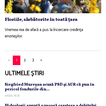
Floriile, sărbătorite în toată ţara
Vremea rea de afară a pus la încercare credinţa
enoriaşilor.
«
1
2
3
»
ULTIMELE ȘTIRI
Siegfried Mureşan acuză PSD şi AUR că pun în
pericol fondurile din...
astăzi, 16:35
Hidrologii anunţă o uşoară creştere a debitului