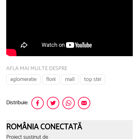
AFLA MAI MULTE DESPRE
aglomeratie
florii
mall
top stiri
Distribuie:
ROMÂNIA CONECTATĂ
Proiect susținut de