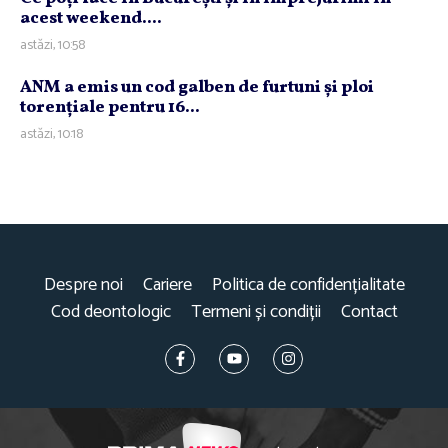
acest weekend....
astăzi, 10:58
ANM a emis un cod galben de furtuni şi ploi
torenţiale pentru 16...
astăzi, 10:18
Despre noi
Cariere
Politica de confidențialitate
Cod deontologic
Termeni și condiții
Contact