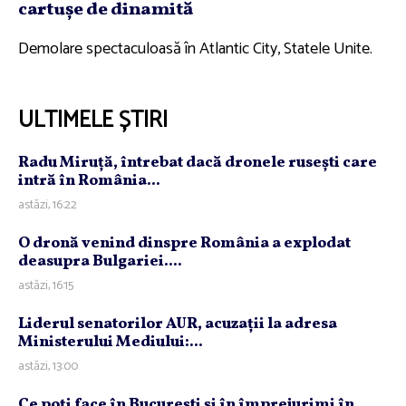
cartuşe de dinamită
Demolare spectaculoasă în Atlantic City, Statele Unite.
ULTIMELE ȘTIRI
Radu Miruţă, întrebat dacă dronele ruseşti care
intră în România...
astăzi, 16:22
O dronă venind dinspre România a explodat
deasupra Bulgariei....
astăzi, 16:15
Liderul senatorilor AUR, acuzaţii la adresa
Ministerului Mediului:...
astăzi, 13:00
Ce poţi face în Bucureşti şi în împrejurimi în