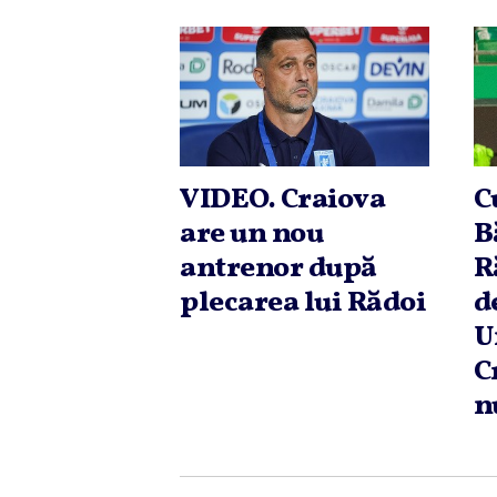
VIDEO. Craiova
C
are un nou
B
antrenor după
R
plecarea lui Rădoi
d
U
C
n