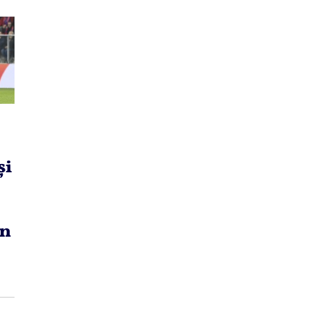
şi
în