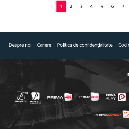
«
1
2
3
4
5
6
7
Despre noi
Cariere
Politica de confidențialitate
Cod 