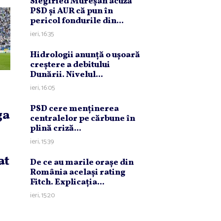
Siegfried Mureşan acuză
PSD şi AUR că pun în
pericol fondurile din...
ieri, 16:35
Hidrologii anunţă o uşoară
creştere a debitului
Dunării. Nivelul...
ieri, 16:05
PSD cere menţinerea
ga
centralelor pe cărbune în
plină criză...
ieri, 15:39
at
De ce au marile oraşe din
România acelaşi rating
Fitch. Explicaţia...
ieri, 15:20