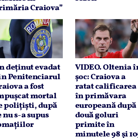
rimăria Craiova”
n deţinut evadat
VIDEO. Oltenia î
in Penitenciarul
şoc: Craiova a
raiova a fost
ratat calificarea
mpuşcat mortal
în primăvara
e poliţişti, după
europeană după
e nu s-a supus
două goluri
omaţiilor
primite în
minutele 98 şi 10