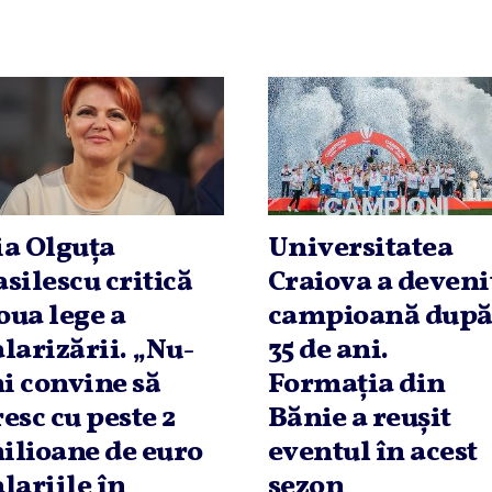
ia Olguţa
Universitatea
asilescu critică
Craiova a deveni
oua lege a
campioană dup
alarizării. „Nu-
35 de ani.
i convine să
Formaţia din
resc cu peste 2
Bănie a reuşit
ilioane de euro
eventul în acest
alariile în
sezon