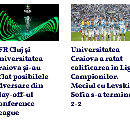
FR Cluj şi
Universitatea
niversitatea
Craiova a ratat
raiova şi-au
calificarea în Li
flat posibilele
Campionilor.
dversare din
Meciul cu Levski
lay-off-ul
Sofia s-a termin
onference
2-2
eague