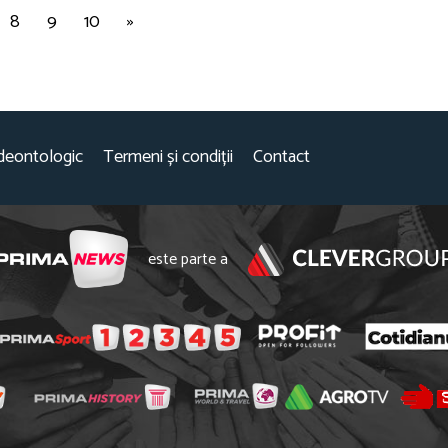
8
9
10
»
deontologic
Termeni și condiții
Contact
este parte a