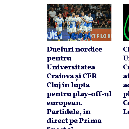
Dueluri nordice
C
pentru
U
Universitatea
C
Craiova şi CFR
a
Cluj în lupta
a
pentru play-off-ul
p
european.
C
Partidele, în
L
direct pe Prima