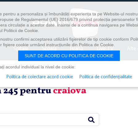
e pentru a personaliza și îmbunătăți experiența ta pe Website-ul nostr
i propuse de Regulamentul (UE) 2016/679 privind protecția persoanelor f
ibera circulație a acestor date. Înainte de a continua navigarea pe Websi
l Politicii de Cookie.
ostru confirmi acceptarea utilizării fişierelor de tip cookie conform Polit
 fişiere cookie urmând instrucțiunile din Politica de Cookie.
Spitale
Școală
Hrană
Live TV
Alte 
SUNT DE ACORD CU POLITICA DE COOKIE
i acordul individual la nivel de cookie:
Politica de colectare acord cookie
Politica de confidențialitate
in 245 pentru
craiova