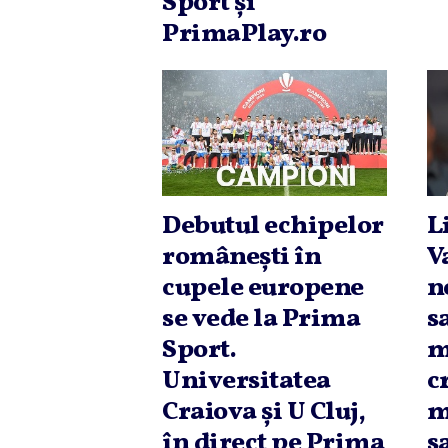
Sport şi
PrimaPlay.ro
Debutul echipelor
L
româneşti în
V
cupele europene
n
se vede la Prima
s
Sport.
m
Universitatea
c
Craiova şi U Cluj,
m
în direct pe Prima
s