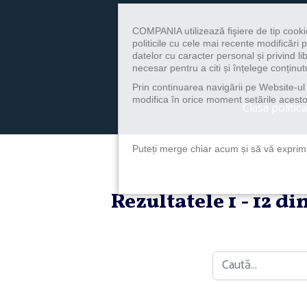
COMPANIA utilizează fişiere de tip cooki
politicile cu cele mai recente modificăr
datelor cu caracter personal și privind l
necesar pentru a citi și înțelege conținutu
Prin continuarea navigării pe Website-ul n
modifica în orice moment setările acestor
Clasa politica
Puteți merge chiar acum și să vă exprimaț
Rezultatele 1 - 12 d
Caută