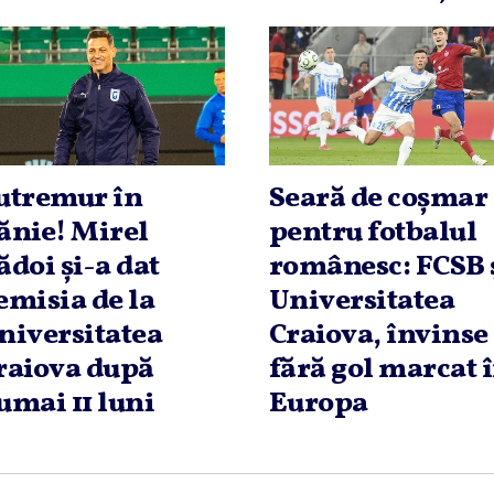
utremur în
Seară de coşmar
ănie! Mirel
pentru fotbalul
ădoi şi-a dat
românesc: FCSB 
emisia de la
Universitatea
niversitatea
Craiova, învinse
raiova după
fără gol marcat 
umai 11 luni
Europa