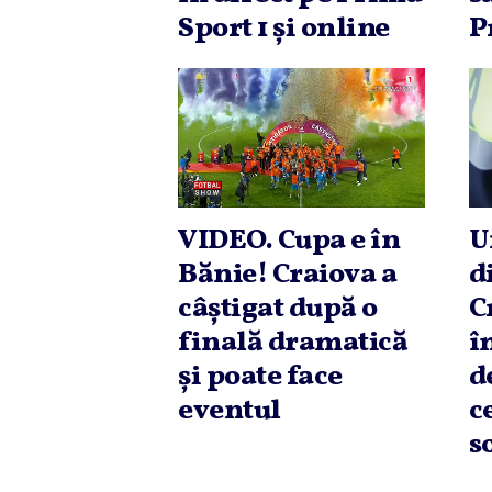
Sport 1 şi online
P
VIDEO. Cupa e în
U
Bănie! Craiova a
d
câştigat după o
C
finală dramatică
î
şi poate face
d
eventul
c
s