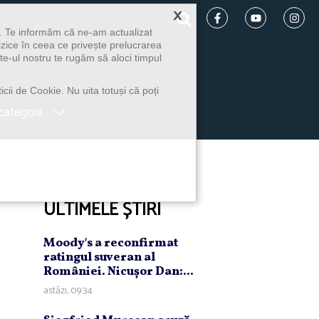
×
u. Te informăm că ne-am actualizat
izice în ceea ce privește prelucrarea
te-ul nostru te rugăm să aloci timpul
icii de Cookie. Nu uita totuși că poți
categorii
ULTIMELE ȘTIRI
Moody's a reconfirmat
ratingul suveran al
României. Nicuşor Dan:...
astăzi, 09:34