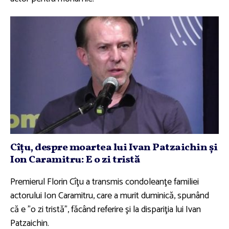
Cîţu, despre moartea lui Ivan Patzaichin şi
Ion Caramitru: E o zi tristă
Premierul Florin Cîţu a transmis condoleanţe familiei
actorului Ion Caramitru, care a murit duminică, spunând
că e "o zi tristă", făcând referire şi la dispariţia lui Ivan
Patzaichin.