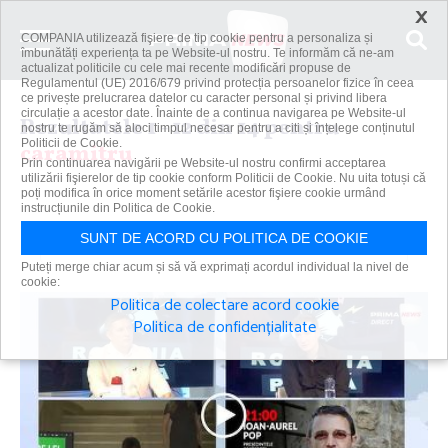
×
COMPANIA utilizează fişiere de tip cookie pentru a personaliza și
îmbunătăți experiența ta pe Website-ul nostru. Te informăm că ne-am
actualizat politicile cu cele mai recente modificări propuse de
Regulamentul (UE) 2016/679 privind protecția persoanelor fizice în ceea
ce privește prelucrarea datelor cu caracter personal și privind libera
circulație a acestor date. Înainte de a continua navigarea pe Website-ul
Rezultatele 1 - 12 din 14 pentru
nostru te rugăm să aloci timpul necesar pentru a citi și înțelege conținutul
Politicii de Cookie.
caramitru
Prin continuarea navigării pe Website-ul nostru confirmi acceptarea
utilizării fişierelor de tip cookie conform Politicii de Cookie. Nu uita totuși că
poți modifica în orice moment setările acestor fişiere cookie urmând
instrucțiunile din Politica de Cookie.
Caută
SUNT DE ACORD CU POLITICA DE COOKIE
Puteți merge chiar acum și să vă exprimați acordul individual la nivel de
cookie:
Politica de colectare acord cookie
Politica de confidențialitate