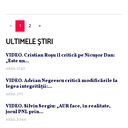
«
1
2
»
ULTIMELE ȘTIRI
VIDEO. Cristian Roşu îl critică pe Nicuşor Dan:
„Este un...
astăzi, 21:40
VIDEO. Adrian Negrescu critică modificările la
legea integrităţii:...
astăzi, 21:17
VIDEO. Silviu Sergiu: „AUR face, în realitate,
jocul PNL prin...
astăzi, 20:44