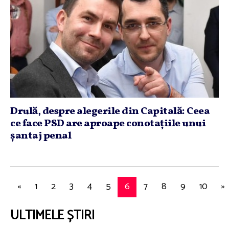
Drulă, despre alegerile din Capitală: Ceea
ce face PSD are aproape conotaţiile unui
şantaj penal
«
1
2
3
4
5
6
7
8
9
10
»
ULTIMELE ȘTIRI