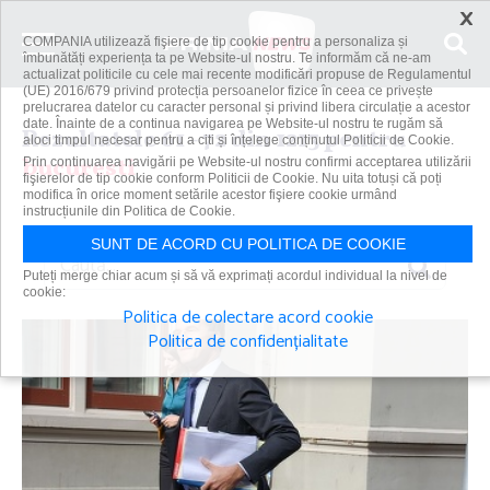
×
COMPANIA utilizează fişiere de tip cookie pentru a personaliza și
îmbunătăți experiența ta pe Website-ul nostru. Te informăm că ne-am
actualizat politicile cu cele mai recente modificări propuse de Regulamentul
(UE) 2016/679 privind protecția persoanelor fizice în ceea ce privește
prelucrarea datelor cu caracter personal și privind libera circulație a acestor
date. Înainte de a continua navigarea pe Website-ul nostru te rugăm să
Rezultatele 61 - 72 din 1213 pentru
aloci timpul necesar pentru a citi și înțelege conținutul Politicii de Cookie.
bucuresti
Prin continuarea navigării pe Website-ul nostru confirmi acceptarea utilizării
fişierelor de tip cookie conform Politicii de Cookie. Nu uita totuși că poți
modifica în orice moment setările acestor fişiere cookie urmând
instrucțiunile din Politica de Cookie.
SUNT DE ACORD CU POLITICA DE COOKIE
Caută
Puteți merge chiar acum și să vă exprimați acordul individual la nivel de
cookie:
Politica de colectare acord cookie
Politica de confidențialitate