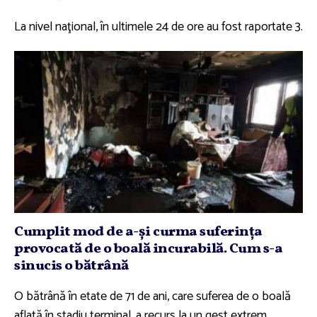
La nivel naţional, în ultimele 24 de ore au fost raportate 3.
Cumplit mod de a-şi curma suferinţa
provocată de o boală incurabilă. Cum s-a
sinucis o bătrână
O bătrână în etate de 71 de ani, care suferea de o boală
aflată în stadiu terminal, a recurs la un gest extrem