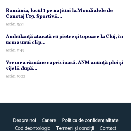
România, locul 1 pe naţiuni la Mondialele de
Canotaj U19. Sportivii...
astăzi, 15:21
Ambulanţă atacată cu pietre şi topoare la Cluj, în
urma unui clip...
astăzi, 11:49
Vremea rămâne capricioasă. ANM anunţă ploi şi
vijelii după...
astăzi, 10:22
Despre noi
Cariere
Politica de confidențialitate
Cod deontologic
Termeni și condiții
Contact