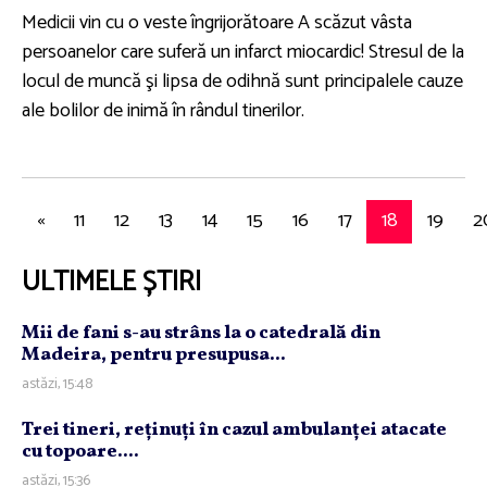
Medicii vin cu o veste îngrijorătoare A scăzut vâsta
persoanelor care suferă un infarct miocardic! Stresul de la
locul de muncă şi lipsa de odihnă sunt principalele cauze
ale bolilor de inimă în rândul tinerilor.
«
11
12
13
14
15
16
17
18
19
2
ULTIMELE ȘTIRI
Mii de fani s-au strâns la o catedrală din
Madeira, pentru presupusa...
astăzi, 15:48
Trei tineri, reţinuţi în cazul ambulanţei atacate
cu topoare....
astăzi, 15:36