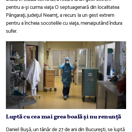
pentru a-şi curma viaţa O septuagenară din localitatea
Pângaraţi, judeţul Neamţ, a recurs la un gest extrem
pentru a încheia socotelile cu viaţa, menaiputând îndura
sufer.
Luptă cu cea mai grea boală şi nu renunţă
Daniel Buşă, un tânăr de 27 de ani din Bucureşti, se luptă