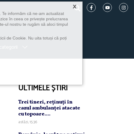
×
u. Te informăm că ne-am actualizat
izice în ceea ce privește prelucrarea
te-ul nostru te rugăm să aloci timpul
icii de Cookie. Nu uita totuși că poți
categorii
ULTIMELE ȘTIRI
Trei tineri, reţinuţi în
cazul ambulanţei atacate
cu topoare....
astăzi, 15:36