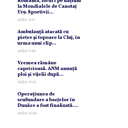
România, locul 1 pe naţiuni
la Mondialele de Canotaj
U19. Sportivii...
astăzi, 15:21
Ambulanţă atacată cu
pietre şi topoare la Cluj, în
urma unui clip...
astăzi, 11:49
Vremea rămâne
capricioasă. ANM anunţă
ploi şi vijelii după...
astăzi, 10:22
Operaţiunea de
scufundare a barjelor în
Dunăre a fost finalizată....
astăzi, 10:04