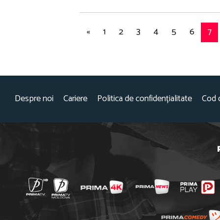
«
1
2
3
4
5
6
7
Despre noi
Cariere
Politica de confidențialitate
Cod 