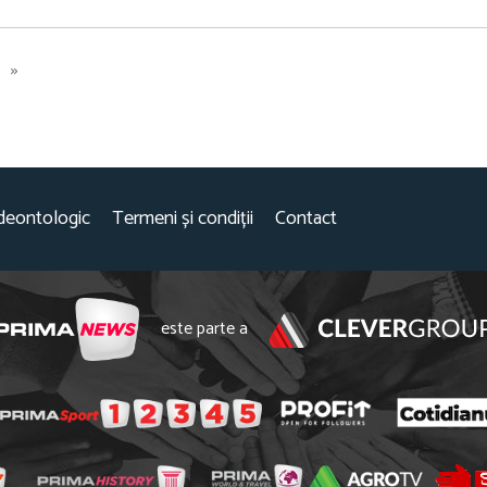
»
deontologic
Termeni și condiții
Contact
este parte a