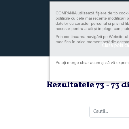
COMPANIA utilizează fişiere de tip cooki
politicile cu cele mai recente modificăr
datelor cu caracter personal și privind l
necesar pentru a citi și înțelege conținutu
Prin continuarea navigării pe Website-ul n
modifica în orice moment setările acestor
Clasa politica
Puteți merge chiar acum și să vă exprimaț
Rezultatele 73 - 73 
Caută