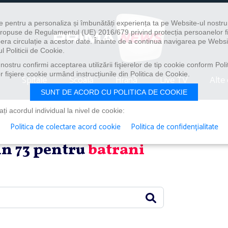
e pentru a personaliza și îmbunătăți experiența ta pe Website-ul nostr
i propuse de Regulamentul (UE) 2016/679 privind protecția persoanelor f
ibera circulație a acestor date. Înainte de a continua navigarea pe Websi
l Politicii de Cookie.
ostru confirmi acceptarea utilizării fişierelor de tip cookie conform Polit
 fişiere cookie urmând instrucțiunile din Politica de Cookie.
Spitale
Școală
Hrană
Live TV
Alte 
SUNT DE ACORD CU POLITICA DE COOKIE
i acordul individual la nivel de cookie:
Politica de colectare acord cookie
Politica de confidențialitate
din 73 pentru
batrani