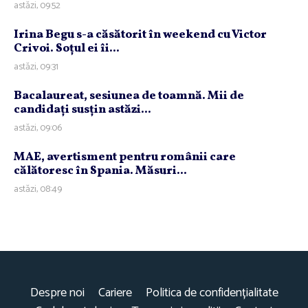
astăzi, 09:52
Irina Begu s-a căsătorit în weekend cu Victor
Crivoi. Soţul ei îi...
astăzi, 09:31
Bacalaureat, sesiunea de toamnă. Mii de
candidaţi susţin astăzi...
astăzi, 09:06
MAE, avertisment pentru românii care
călătoresc în Spania. Măsuri...
astăzi, 08:49
Despre noi
Cariere
Politica de confidențialitate