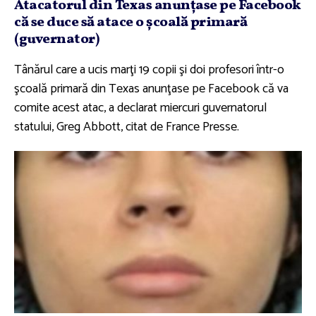
Atacatorul din Texas anunţase pe Facebook
că se duce să atace o şcoală primară
(guvernator)
Tânărul care a ucis marţi 19 copii şi doi profesori într-o
şcoală primară din Texas anunţase pe Facebook că va
comite acest atac, a declarat miercuri guvernatorul
statului, Greg Abbott, citat de France Presse.