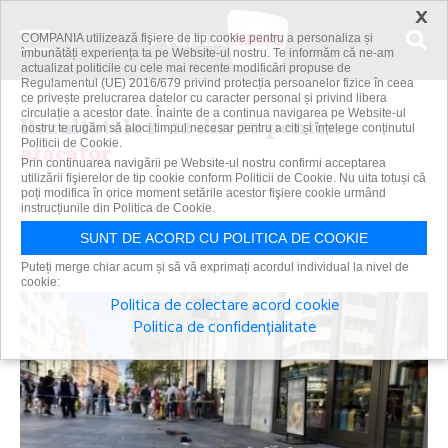
×
COMPANIA utilizează fişiere de tip cookie pentru a personaliza și
îmbunătăți experiența ta pe Website-ul nostru. Te informăm că ne-am
actualizat politicile cu cele mai recente modificări propuse de
Regulamentul (UE) 2016/679 privind protecția persoanelor fizice în ceea
ce privește prelucrarea datelor cu caracter personal și privind libera
circulație a acestor date. Înainte de a continua navigarea pe Website-ul
Rezultatele 1 - 12 din 20 pentru
nostru te rugăm să aloci timpul necesar pentru a citi și înțelege conținutul
Politicii de Cookie.
atacator
Prin continuarea navigării pe Website-ul nostru confirmi acceptarea
utilizării fişierelor de tip cookie conform Politicii de Cookie. Nu uita totuși că
poți modifica în orice moment setările acestor fişiere cookie urmând
instrucțiunile din Politica de Cookie.
Caută
SUNT DE ACORD CU POLITICA DE COOKIE
Puteți merge chiar acum și să vă exprimați acordul individual la nivel de
cookie:
Politica de colectare acord cookie
Politica de confidențialitate