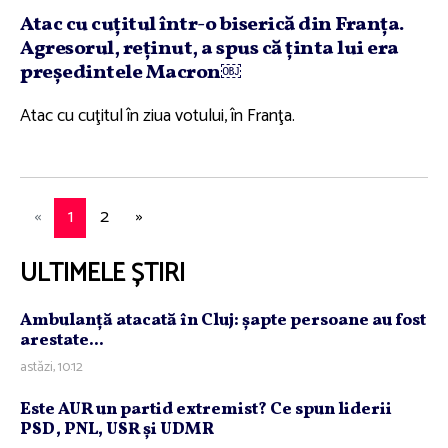
Atac cu cuţitul într-o biserică din Franţa.
Agresorul, reţinut, a spus că ţinta lui era
preşedintele Macron￼
Atac cu cuţitul în ziua votului, în Franţa.
«
1
2
»
ULTIMELE ȘTIRI
Ambulanţă atacată în Cluj: şapte persoane au fost
arestate...
astăzi, 10:12
Este AUR un partid extremist? Ce spun liderii
PSD, PNL, USR şi UDMR