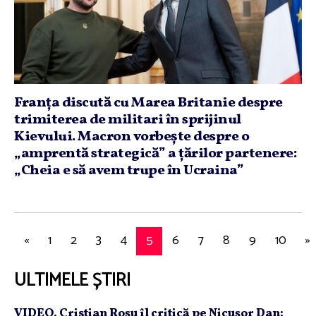
Franţa discută cu Marea Britanie despre
trimiterea de militari în sprijinul
Kievului. Macron vorbeşte despre o
„amprentă strategică” a ţărilor partenere:
„Cheia e să avem trupe în Ucraina”
«
1
2
3
4
5
6
7
8
9
10
»
ULTIMELE ȘTIRI
VIDEO. Cristian Roşu îl critică pe Nicuşor Dan: