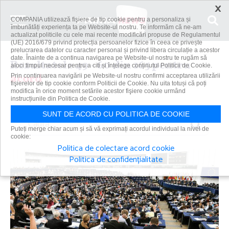
×
COMPANIA utilizează fişiere de tip cookie pentru a personaliza și
îmbunătăți experiența ta pe Website-ul nostru. Te informăm că ne-am
actualizat politicile cu cele mai recente modificări propuse de Regulamentul
(UE) 2016/679 privind protecția persoanelor fizice în ceea ce privește
prelucrarea datelor cu caracter personal și privind libera circulație a acestor
date. Înainte de a continua navigarea pe Website-ul nostru te rugăm să
Rezultatele 49 - 60 din 165 pentru
aloci timpul necesar pentru a citi și înțelege conținutul Politicii de Cookie.
acord
Prin continuarea navigării pe Website-ul nostru confirmi acceptarea utilizării
fişierelor de tip cookie conform Politicii de Cookie. Nu uita totuși că poți
modifica în orice moment setările acestor fişiere cookie urmând
instrucțiunile din Politica de Cookie.
SUNT DE ACORD CU POLITICA DE COOKIE
Caută
Puteți merge chiar acum și să vă exprimați acordul individual la nivel de
cookie:
Politica de colectare acord cookie
Politica de confidențialitate