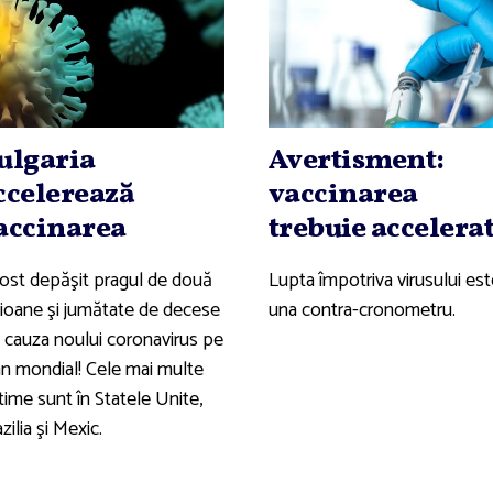
ulgaria
Avertisment:
ccelerează
vaccinarea
accinarea
trebuie accelera
fost depăşit pragul de două
Lupta împotriva virusului est
lioane şi jumătate de decese
una contra-cronometru.
n cauza noului coronavirus pe
an mondial! Cele mai multe
time sunt în Statele Unite,
zilia şi Mexic.