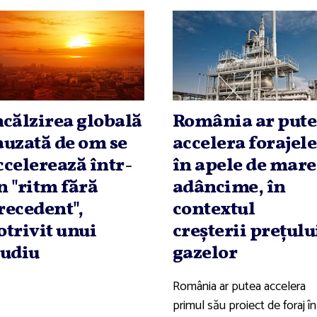
ncălzirea globală
România ar put
auzată de om se
accelera forajele
ccelerează într-
în apele de mare
n "ritm fără
adâncime, în
recedent",
contextul
otrivit unui
creşterii preţulu
tudiu
gazelor
România ar putea accelera
primul său proiect de foraj în