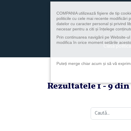
COMPANIA utilizează fişiere de tip cooki
politicile cu cele mai recente modificăr
datelor cu caracter personal și privind l
necesar pentru a citi și înțelege conținutu
Prin continuarea navigării pe Website-ul n
modifica în orice moment setările acestor
Clasa politica
Puteți merge chiar acum și să vă exprimaț
Rezultatele 1 - 9 di
Caută