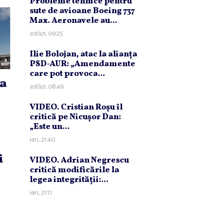
Probleme tehnice pentru
sute de avioane Boeing 737
Max. Aeronavele au...
astăzi, 09:25
Ilie Bolojan, atac la alianţa
PSD-AUR: „Amendamente
care pot provoca...
ea
astăzi, 08:46
VIDEO. Cristian Roşu îl
critică pe Nicuşor Dan:
„Este un...
ieri, 21:40
i
VIDEO. Adrian Negrescu
critică modificările la
legea integrităţii:...
ieri, 21:17