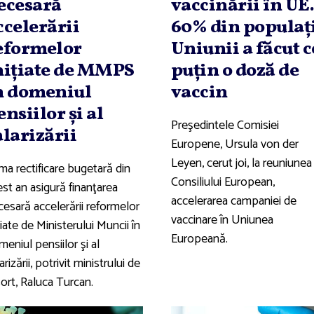
ecesară
vaccinării în UE
ccelerării
60% din populaţ
eformelor
Uniunii a făcut c
niţiate de MMPS
puţin o doză de
n domeniul
vaccin
ensiilor şi al
Preşedintele Comisiei
alarizării
Europene, Ursula von der
Leyen, cerut joi, la reuniunea
ma rectificare bugetară din
Consiliului European,
st an asigură finanţarea
accelerarea campaniei de
cesară accelerării reformelor
vaccinare în Uniunea
ţiate de Ministerului Muncii în
Europeană.
eniul pensiilor şi al
arizării, potrivit ministrului de
ort, Raluca Turcan.