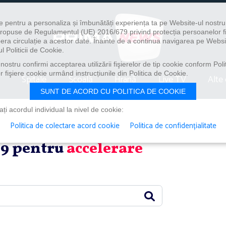
e pentru a personaliza și îmbunătăți experiența ta pe Website-ul nostr
i propuse de Regulamentul (UE) 2016/679 privind protecția persoanelor f
ibera circulație a acestor date. Înainte de a continua navigarea pe Websi
l Politicii de Cookie.
ostru confirmi acceptarea utilizării fişierelor de tip cookie conform Polit
 fişiere cookie urmând instrucțiunile din Politica de Cookie.
Spitale
Școală
Hrană
Live TV
Alte 
SUNT DE ACORD CU POLITICA DE COOKIE
i acordul individual la nivel de cookie:
Politica de colectare acord cookie
Politica de confidențialitate
n 9 pentru
accelerare