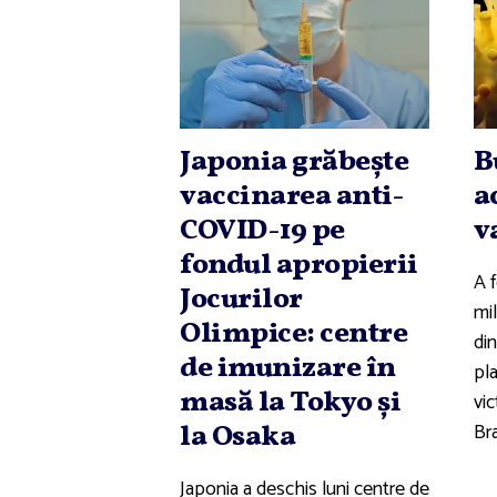
Japonia grăbeşte
B
vaccinarea anti-
a
COVID-19 pe
v
fondul apropierii
A 
Jocurilor
mi
Olimpice: centre
di
de imunizare în
pl
masă la Tokyo şi
vic
Bra
la Osaka
Japonia a deschis luni centre de