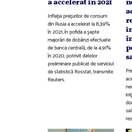
a accelerat în 2021
n
a
Inflaţia preţurilor de consum
r
din Rusia a accelerat la 8,39%
i
în 2021, în pofida a şapte
î
majorări de dobânzi efectuate
p
de banca centrală, de la 4,91%
în 2020, potrivit datelor
s
preliminare publicat de serviciul
Pri
de statistică Rosstat, transmite
ace
Reuters.
ne
ini
dom
sal
res