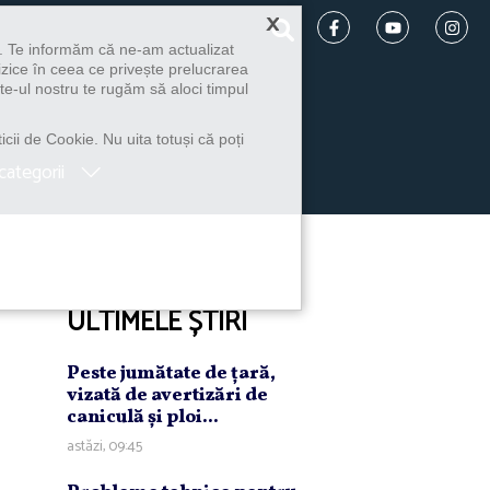
×
u. Te informăm că ne-am actualizat
izice în ceea ce privește prelucrarea
te-ul nostru te rugăm să aloci timpul
icii de Cookie. Nu uita totuși că poți
categorii
ULTIMELE ȘTIRI
Peste jumătate de ţară,
vizată de avertizări de
caniculă şi ploi...
astăzi, 09:45