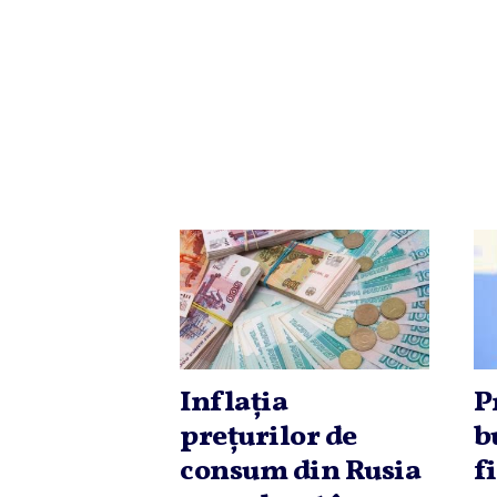
Inflaţia
P
preţurilor de
b
consum din Rusia
f