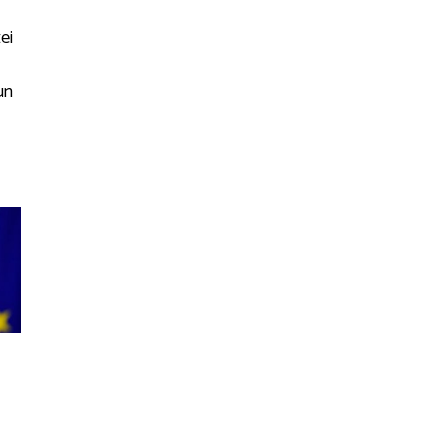
ei
un