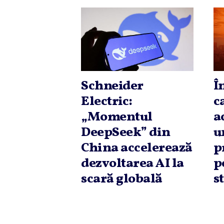
Schneider
Î
Electric:
c
„Momentul
a
DeepSeek” din
u
China accelerează
p
dezvoltarea AI la
p
scară globală
s