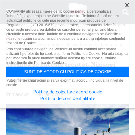
×
COMPANIA utilizează fişiere de tip cookie pentru a personaliza și
îmbunătăți experiența ta pe Website-ul nostru. Te informăm că ne-am
actualizat politicile cu cele mai recente modificări propuse de
Regulamentul (UE) 2016/679 privind protecția persoanelor fizice în ceea
ce privește prelucrarea datelor cu caracter personal și privind libera
circulație a acestor date. Înainte de a continua navigarea pe Website-ul
Acasă
Știri
nostru te rugăm să aloci timpul necesar pentru a citi și înțelege conținutul
Politicii de Cookie.
Vremea se răceşte treptat. Ninsori noaptea, temperaturi
Prin continuarea navigării pe Website-ul nostru confirmi acceptarea
pozitive ziua în...
utilizării fişierelor de tip cookie conform Politicii de Cookie. Nu uita totuși că
poți modifica în orice moment setările acestor fişiere cookie urmând
Vremea se răceşte treptat. Ninsori
instrucțiunile din Politica de Cookie.
noaptea, temperaturi pozitive ziua în
SUNT DE ACORD CU POLITICA DE COOKIE
multe zone
Puteți merge chiar acum și să vă exprimați acordul individual la nivel de
cookie:
Politica de colectare acord cookie
Primanews
|
30 ian 2025
Politica de confidențialitate