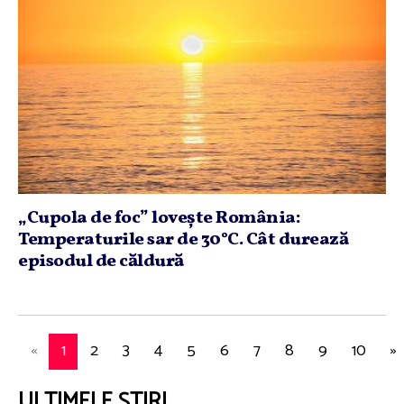
„Cupola de foc” loveşte România:
Temperaturile sar de 30°C. Cât durează
episodul de căldură
«
1
2
3
4
5
6
7
8
9
10
»
ULTIMELE ȘTIRI