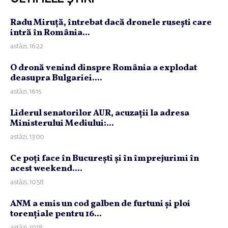
Radu Miruţă, întrebat dacă dronele ruseşti care
intră în România...
astăzi, 16:22
O dronă venind dinspre România a explodat
deasupra Bulgariei....
astăzi, 16:15
Liderul senatorilor AUR, acuzaţii la adresa
Ministerului Mediului:...
astăzi, 13:00
Ce poţi face în Bucureşti şi în împrejurimi în
acest weekend....
astăzi, 10:58
ANM a emis un cod galben de furtuni şi ploi
torenţiale pentru 16...
astăzi, 10:18