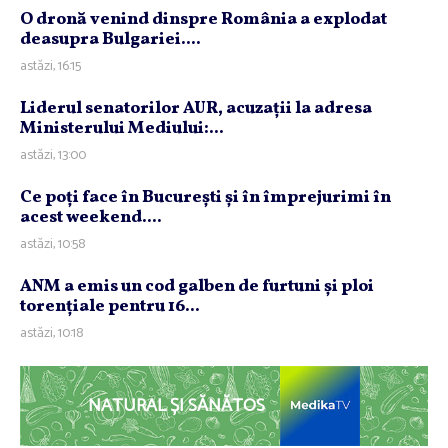
O dronă venind dinspre România a explodat
deasupra Bulgariei....
astăzi, 16:15
Liderul senatorilor AUR, acuzaţii la adresa
Ministerului Mediului:...
astăzi, 13:00
Ce poţi face în Bucureşti şi în împrejurimi în
acest weekend....
astăzi, 10:58
ANM a emis un cod galben de furtuni şi ploi
torenţiale pentru 16...
astăzi, 10:18
NATURAL ȘI SĂNĂTOS