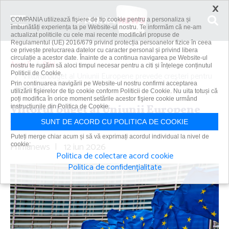
×
COMPANIA utilizează fişiere de tip cookie pentru a personaliza și
îmbunătăți experiența ta pe Website-ul nostru. Te informăm că ne-am
actualizat politicile cu cele mai recente modificări propuse de
Regulamentul (UE) 2016/679 privind protecția persoanelor fizice în ceea
ce privește prelucrarea datelor cu caracter personal și privind libera
circulație a acestor date. Înainte de a continua navigarea pe Website-ul
Acasă
Știri
nostru te rugăm să aloci timpul necesar pentru a citi și înțelege conținutul
Politicii de Cookie.
Viitorul buget al Uniunii Europene prevede creşteri pentru
Prin continuarea navigării pe Website-ul nostru confirmi acceptarea
România
utilizării fişierelor de tip cookie conform Politicii de Cookie. Nu uita totuși că
poți modifica în orice moment setările acestor fişiere cookie urmând
Viitorul buget al Uniunii Europene
instrucțiunile din Politica de Cookie.
prevede creşteri pentru România
SUNT DE ACORD CU POLITICA DE COOKIE
Puteți merge chiar acum și să vă exprimați acordul individual la nivel de
Primanews
|
12 iun 2026
cookie:
Politica de colectare acord cookie
Politica de confidențialitate