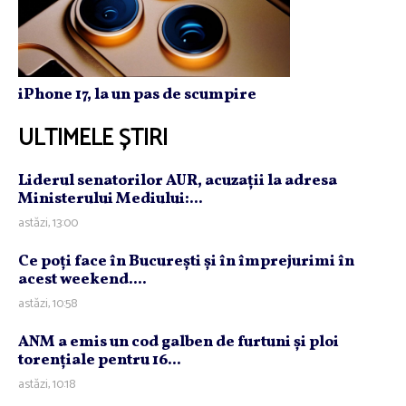
iPhone 17, la un pas de scumpire
ULTIMELE ȘTIRI
Liderul senatorilor AUR, acuzaţii la adresa
Ministerului Mediului:...
astăzi, 13:00
Ce poţi face în Bucureşti şi în împrejurimi în
acest weekend....
astăzi, 10:58
ANM a emis un cod galben de furtuni şi ploi
torenţiale pentru 16...
astăzi, 10:18