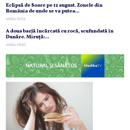
Eclipsă de Soare pe 12 august. Zonele din
România de unde se va putea...
astăzi, 10:03
A doua barjă încărcată cu rocă, scufundată în
Dunăre. Miruţă:...
astăzi, 09:50
NATURAL ȘI SĂNĂTOS