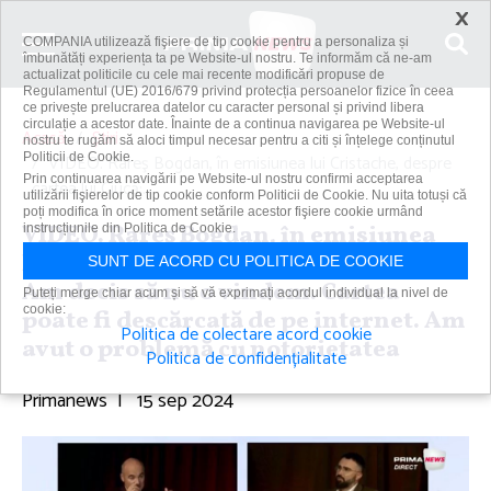
×
COMPANIA utilizează fişiere de tip cookie pentru a personaliza și
îmbunătăți experiența ta pe Website-ul nostru. Te informăm că ne-am
actualizat politicile cu cele mai recente modificări propuse de
Regulamentul (UE) 2016/679 privind protecția persoanelor fizice în ceea
ce privește prelucrarea datelor cu caracter personal și privind libera
circulație a acestor date. Înainte de a continua navigarea pe Website-ul
Acasă
Știri
nostru te rugăm să aloci timpul necesar pentru a citi și înțelege conținutul
Politicii de Cookie.
VIDEO. Rareş Bogdan, în emisiunea lui Cristache, despre
Prin continuarea navigării pe Website-ul nostru confirmi acceptarea
cartea lui Ciucă:...
utilizării fişierelor de tip cookie conform Politicii de Cookie. Nu uita totuși că
poți modifica în orice moment setările acestor fişiere cookie urmând
VIDEO. Rareş Bogdan, în emisiunea
instrucțiunile din Politica de Cookie.
lui Cristache, despre cartea lui Ciucă:
SUNT DE ACORD CU POLITICA DE COOKIE
Am decis să nu o vindem. Cartea
Puteți merge chiar acum și să vă exprimați acordul individual la nivel de
cookie:
poate fi descărcată de pe internet. Am
Politica de colectare acord cookie
avut o problemă cu notorietatea
Politica de confidențialitate
Primanews
|
15 sep 2024