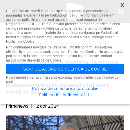
×
COMPANIA utilizează fişiere de tip cookie pentru a personaliza și
îmbunătăți experiența ta pe Website-ul nostru. Te informăm că ne-am
actualizat politicile cu cele mai recente modificări propuse de
Regulamentul (UE) 2016/679 privind protecția persoanelor fizice în ceea
ce privește prelucrarea datelor cu caracter personal și privind libera
circulație a acestor date. Înainte de a continua navigarea pe Website-ul
Acasă
Știri
nostru te rugăm să aloci timpul necesar pentru a citi și înțelege conținutul
Politicii de Cookie.
VIDEO. Predoiu, în Austria, la prima vizită de la Air
Prin continuarea navigării pe Website-ul nostru confirmi acceptarea
Schengen: Pe...
utilizării fişierelor de tip cookie conform Politicii de Cookie. Nu uita totuși că
poți modifica în orice moment setările acestor fişiere cookie urmând
VIDEO. Predoiu, în Austria, la prima
instrucțiunile din Politica de Cookie.
vizită de la Air Schengen: Pe frontiera
SUNT DE ACORD CU POLITICA DE COOKIE
cu Serbia migraţia ilegală "e zero".
Puteți merge chiar acum și să vă exprimați acordul individual la nivel de
cookie:
România nu este primul stat care
Politica de colectare acord cookie
intră în Schengen etapizat
Politica de confidențialitate
Primanews
|
2 apr 2024