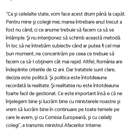
“Ca şi celelalte state, vom face acest drum până la capăt.
Pentru mine şi colegii mei, marea întrebare anul trecut a
fost nu când, ci ce anume trebuie să facem ca să se
întâmple. Şi nu intenţionez să schimb această metodă.
În loc să ne întrebăm subiectiv când ar putea fi cel mai
bun moment, ne concentrăm pe ceea ce trebuie să
facem ca să-l obţinem cât mai rapid. Altfel, România are
îndeplinite criteriile de 12 ani. Dar tratatele sunt clare,
decizia este politică. Şi politica este întotdeauna
racordată la realitate. Şi realitatea nu este întotdeauna
foarte facil de gestionat. Ce este important însă e că ne
înţelegem bine şi lucrăm bine cu ministerele noastre şi
vrem să lucrăm bine în continuare pe toate temele pe
care le avem, şi cu Comisia Europeană, şi cu ceilalţi
colegi”, a transmis ministrul Afacerilor Interne.