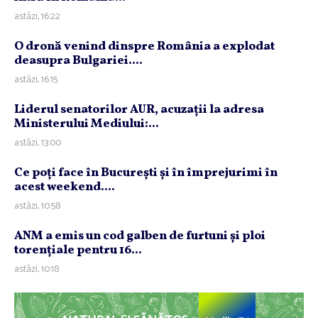
astăzi, 16:22
O dronă venind dinspre România a explodat
deasupra Bulgariei....
astăzi, 16:15
Liderul senatorilor AUR, acuzaţii la adresa
Ministerului Mediului:...
astăzi, 13:00
Ce poţi face în Bucureşti şi în împrejurimi în
acest weekend....
astăzi, 10:58
ANM a emis un cod galben de furtuni şi ploi
torenţiale pentru 16...
astăzi, 10:18