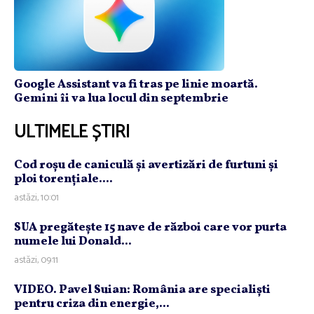
Google Assistant va fi tras pe linie moartă.
Gemini îi va lua locul din septembrie
ULTIMELE ȘTIRI
Cod roşu de caniculă şi avertizări de furtuni şi
ploi torenţiale....
astăzi, 10:01
SUA pregăteşte 15 nave de război care vor purta
numele lui Donald...
astăzi, 09:11
VIDEO. Pavel Suian: România are specialişti
pentru criza din energie,...