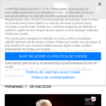
×
COMPANIA utilizează fişiere de tip cookie pentru a personaliza și
îmbunătăți experiența ta pe Website-ul nostru. Te informăm că ne-am
actualizat politicile cu cele mai recente modificări propuse de
Regulamentul (UE) 2016/679 privind protecția persoanelor fizice în ceea
ce privește prelucrarea datelor cu caracter personal și privind libera
circulație a acestor date. Înainte de a continua navigarea pe Website-ul
Acasă
Știri
nostru te rugăm să aloci timpul necesar pentru a citi și înțelege conținutul
Politicii de Cookie.
VIDEO. Mihai Tudose, la Prima News, despre rolul
Prin continuarea navigării pe Website-ul nostru confirmi acceptarea
comasării: Nevoia de a avea...
utilizării fişierelor de tip cookie conform Politicii de Cookie. Nu uita totuși că
poți modifica în orice moment setările acestor fişiere cookie urmând
VIDEO. Mihai Tudose, la Prima News,
instrucțiunile din Politica de Cookie.
despre rolul comasării: Nevoia de a
SUNT DE ACORD CU POLITICA DE COOKIE
avea o poziţie comună la Bruxelles. Pe
Puteți merge chiar acum și să vă exprimați acordul individual la nivel de
cookie:
noi ne-ar fi avantajat să candidăm
Politica de colectare acord cookie
singuri
Politica de confidențialitate
Primanews
|
26 mai 2024