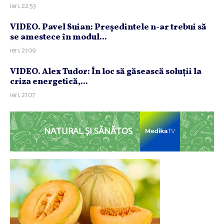
ieri, 22:53
VIDEO. Pavel Suian: Preşedintele n-ar trebui să
se amestece în modul...
ieri, 21:09
VIDEO. Alex Tudor: În loc să găsească soluţii la
criza energetică,...
ieri, 21:07
NATURAL ȘI SĂNĂTOS