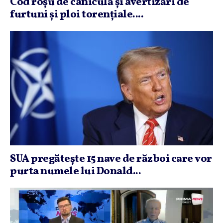
Cod roşu de caniculă şi avertizări de
furtuni şi ploi torenţiale....
SUA pregăteşte 15 nave de război care vor
purta numele lui Donald...