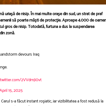
nă uriaşă de nisip. În mai multe oraşe din sud, un strat de praf
d oamenii să poarte măşti de protecţie. Aproape 4.000 de oamen
atul gros de nisip. Totodată, furtuna a dus la suspendarea
din zonă.
sandstorm devours Iraq
nge.
.twitter.com/2VVdmJi0vt
April 15, 2025
Cerul s-a făcut instant roşiatic, iar vizibilitatea a fost redusă la