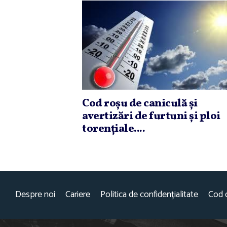
Cod roşu de caniculă şi
avertizări de furtuni şi ploi
torenţiale....
Despre noi
Cariere
Politica de confidențialitate
Cod 