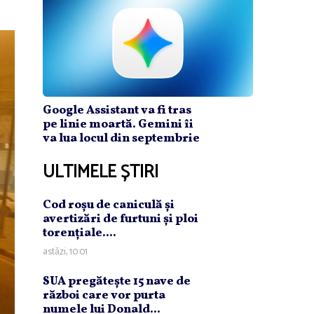
Google Assistant va fi tras
pe linie moartă. Gemini îi
va lua locul din septembrie
ULTIMELE ȘTIRI
Cod roşu de caniculă şi
avertizări de furtuni şi ploi
torenţiale....
astăzi, 10:01
SUA pregăteşte 15 nave de
război care vor purta
numele lui Donald...