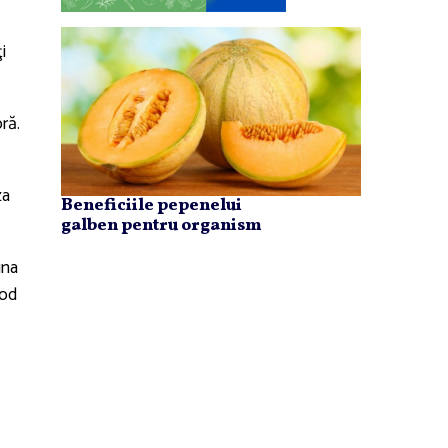
i
ră.
za
Beneficiile pepenelui
galben pentru organism
una
sod