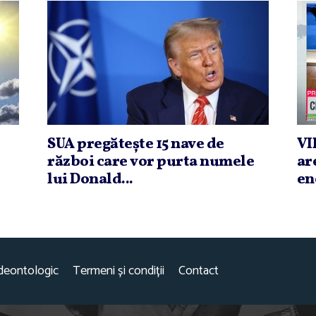
SUA pregăteşte 15 nave de
VI
război care vor purta numele
ar
lui Donald...
ene
deontologic
Termeni și condiții
Contact