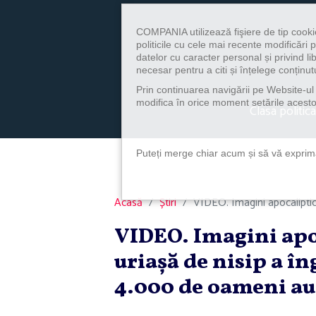
COMPANIA utilizează fişiere de tip cooki
politicile cu cele mai recente modificăr
datelor cu caracter personal și privind l
necesar pentru a citi și înțelege conținutu
Prin continuarea navigării pe Website-ul n
modifica în orice moment setările acestor
Clasa politica
Puteți merge chiar acum și să vă exprimaț
Acasă
Știri
VIDEO. Imagini apocaliptice 
VIDEO. Imagini apoc
uriaşă de nisip a î
4.000 de oameni au 