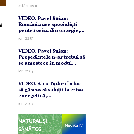
astăzi, 09:11
VIDEO. Pavel Suian:
i
România are specialişti
pentru criza din energie,...
ieri, 22:53
VIDEO. Pavel Suian:
Preşedintele n-ar trebui să
se amestece în modul...
ieri, 21:09
VIDEO. Alex Tudor: În loc
să găsească soluţii la criza
energetică,...
ieri, 21:07
NATURAL ȘI
SĂNĂTOS