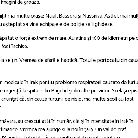
 imagini de groază.
ţit mai multe oraşe: Najaf, Bassora şi Nassiriya. Astfel, mai mulţ
au aşteptat să vină echipajele de poliţie să îi ghideze.
 căpătat o forţă extrem de mare. Au atins şi 160 de kilometri pe o
 fost închise.
abia se ţin. Vremea de afară e haotică. Totul e portocaliu din cau
ri medicale în Irak pentru probleme respiratorii cauzate de furt
 de urgenţă la spitale din Bagdad şi din alte provincii. Acelaşi epi
a anunţat că, din cauza furtunii de nisip, mai multe şcoli au fost
.
măvara, au crescut atât în număr, cât şi în intensitate în Irak în
climatice. Vremea rea ajunge şi la noi în ţară. Un val de praf
 18 aprilie. Totodată, în mai multe judeţe sunt anunţate