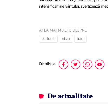
intensificări ale vântului, avertizează met
AFLA MAI MULTE DESPRE
furtuna
nisip
iraq
Distribuie:
De actualitate