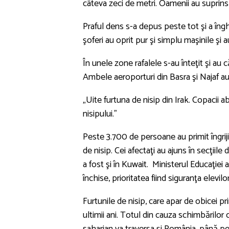
câteva zeci de metri. Oamenii au suprins
Praful dens s-a depus peste tot şi a înghi
şoferi au oprit pur şi simplu maşinile şi 
În unele zone rafalele s-au înteţit şi au
Ambele aeroporturi din Basra şi Najaf au
„Uite furtuna de nisip din Irak. Copacii 
nisipului.”
Peste 3.700 de persoane au primit îngriji
de nisip. Cei afectaţi au ajuns în secţiile
a fost şi în Kuwait. Ministerul Educaţiei 
închise, prioritatea fiind siguranţa elevilor
Furtunile de nisip, care apar de obicei pri
ultimii ani. Totul din cauza schimbărilor 
saharian va traversa şi România, până pe