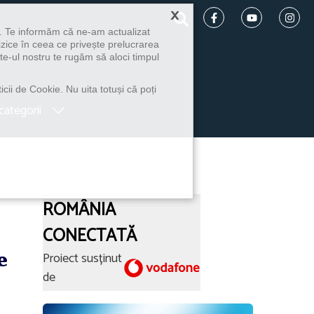
×
u. Te informăm că ne-am actualizat
izice în ceea ce privește prelucrarea
te-ul nostru te rugăm să aloci timpul
icii de Cookie. Nu uita totuși că poți
categorii
ROMÂNIA
CONECTATĂ
e
Proiect susținut
de