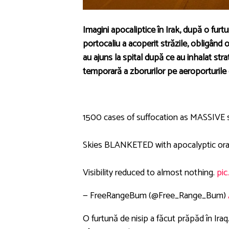
Imagini apocaliptice în Irak, după o furtu
portocaliu a acoperit străzile, obligân
au ajuns la spital după ce au inhalat str
temporară a zborurilor pe aeroporturile 
1500 cases of suffocation as MASSIVE 
Skies BLANKETED with apocalyptic ora
Visibility reduced to almost nothing.
pic
— FreeRangeBum (@Free_Range_Bum)
O furtună de nisip a făcut prăpăd în Iraq. 