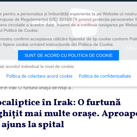
e pentru a personaliza și îmbunătăți experiența ta pe Website-ul nostr
i propuse de Regulamentul (UE) 2016/679 privind protecția persoanelor f
ibera circulație a acestor date. Înainte de a continua navigarea pe Websi
l Politicii de Cookie.
ostru confirmi acceptarea utilizării fişierelor de tip cookie conform Polit
 fişiere cookie urmând instrucțiunile din Politica de Cookie.
Spitale
Școală
Hrană
Live TV
Alte 
SUNT DE ACORD CU POLITICA DE COOKIE
i acordul individual la nivel de cookie:
Politica de colectare acord cookie
Politica de confidențialitate
în Irak: O furtună uriaşă de nisip a...
aliptice în Irak: O furtună
nghiţit mai multe oraşe. Aproap
ajuns la spital