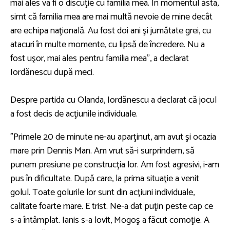
mai ales va fi o discuţie cu familia mea. În momentul ăsta,
simt că familia mea are mai multă nevoie de mine decât
are echipa naţională. Au fost doi ani şi jumătate grei, cu
atacuri în multe momente, cu lipsă de încredere. Nu a
fost uşor, mai ales pentru familia mea”, a declarat
Iordănescu după meci.
Despre partida cu Olanda, Iordănescu a declarat că jocul
a fost decis de acţiunile individuale.
”Primele 20 de minute ne-au aparţinut, am avut şi ocazia
mare prin Dennis Man. Am vrut să-i surprindem, să
punem presiune pe construcţia lor. Am fost agresivi, i-am
pus în dificultate. După care, la prima situaţie a venit
golul. Toate golurile lor sunt din acţiuni individuale,
calitate foarte mare. E trist. Ne-a dat puţin peste cap ce
s-a întâmplat. Ianis s-a lovit, Mogoş a făcut comoţie. A