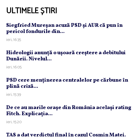
ULTIMELE ȘTIRI
Siegfried Mureşan acuză PSD şi AUR că pun în
pericol fondurile din...
ieri, 16:35
Hidrologii anunţă o uşoară creştere a debitului
Dunării. Nivelul...
ieri, 16:05
PSD cere menţinerea centralelor pe cărbune în
plină criză...
ieri, 15:39
De ce au marile oraşe din România acelaşi rating
Fitch. Explicaţia...
ieri, 15:20
TAS a dat verdictul final în cazul Cosmin Matei.