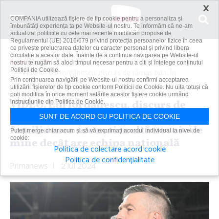
×
COMPANIA utilizează fişiere de tip cookie pentru a personaliza și
îmbunătăți experiența ta pe Website-ul nostru. Te informăm că ne-am
actualizat politicile cu cele mai recente modificări propuse de
Regulamentul (UE) 2016/679 privind protecția persoanelor fizice în ceea
ce privește prelucrarea datelor cu caracter personal și privind libera
circulație a acestor date. Înainte de a continua navigarea pe Website-ul
Acasă
Știri
nostru te rugăm să aloci timpul necesar pentru a citi și înțelege conținutul
Politicii de Cookie.
VIDEO. Edi Iordănescu, discurs de rămas bun: În
Prin continuarea navigării pe Website-ul nostru confirmi acceptarea
momentul ăsta simt că...
utilizării fişierelor de tip cookie conform Politicii de Cookie. Nu uita totuși că
poți modifica în orice moment setările acestor fişiere cookie urmând
VIDEO. Edi Iordănescu, discurs de
instrucțiunile din Politica de Cookie.
rămas bun: În momentul ăsta simt că
SUNT DE ACORD CU POLITICA DE COOKIE
familia mea are mai multă nevoie de
Puteți merge chiar acum și să vă exprimați acordul individual la nivel de
cookie:
mine decât are echipa naţională
Politica de colectare acord cookie
Politica de confidențialitate
Primanews
|
2 iul 2024