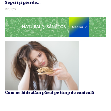
Sepsi îşi pierde...
ieri, 15:08
NATURAL ȘI SĂNĂTOS
Cum ne hidratăm părul pe timp de caniculă