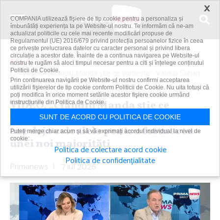
×
COMPANIA utilizează fişiere de tip cookie pentru a personaliza și
îmbunătăți experiența ta pe Website-ul nostru. Te informăm că ne-am
actualizat politicile cu cele mai recente modificări propuse de
Regulamentul (UE) 2016/679 privind protecția persoanelor fizice în ceea
ce privește prelucrarea datelor cu caracter personal și privind libera
circulație a acestor date. Înainte de a continua navigarea pe Website-ul
Acasă
Știri
nostru te rugăm să aloci timpul necesar pentru a citi și înțelege conținutul
Politicii de Cookie.
VIDEO. „Claudiu Manda ştie ce vorbeşte”. Valeriu Suhan
Prin continuarea navigării pe Website-ul nostru confirmi acceptarea
spune că PSD...
utilizării fişierelor de tip cookie conform Politicii de Cookie. Nu uita totuși că
poți modifica în orice moment setările acestor fişiere cookie urmând
VIDEO. „Claudiu Manda ştie ce
instrucțiunile din Politica de Cookie.
vorbeşte”. Valeriu Suhan spune că PSD
SUNT DE ACORD CU POLITICA DE COOKIE
are deja calculele pentru formarea
Puteți merge chiar acum și să vă exprimați acordul individual la nivel de
cookie:
unei noi majorităţi
Politica de colectare acord cookie
Politica de confidențialitate
Primanews
|
7 iul 2026