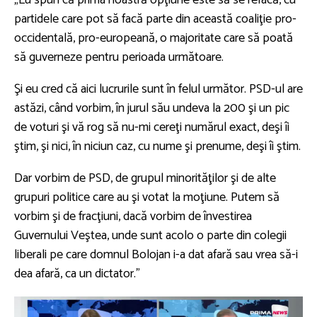
partidele care pot să facă parte din această coaliţie pro-
occidentală, pro-europeană, o majoritate care să poată
să guverneze pentru perioada următoare.
Şi eu cred că aici lucrurile sunt în felul următor. PSD-ul are
astăzi, când vorbim, în jurul său undeva la 200 şi un pic
de voturi şi vă rog să nu-mi cereţi numărul exact, deşi îi
ştim, şi nici, în niciun caz, cu nume şi prenume, deşi îi ştim.
Dar vorbim de PSD, de grupul minorităţilor şi de alte
grupuri politice care au şi votat la moţiune. Putem să
vorbim şi de fracţiuni, dacă vorbim de învestirea
Guvernului Veştea, unde sunt acolo o parte din colegii
liberali pe care domnul Bolojan i-a dat afară sau vrea să-i
dea afară, ca un dictator.”