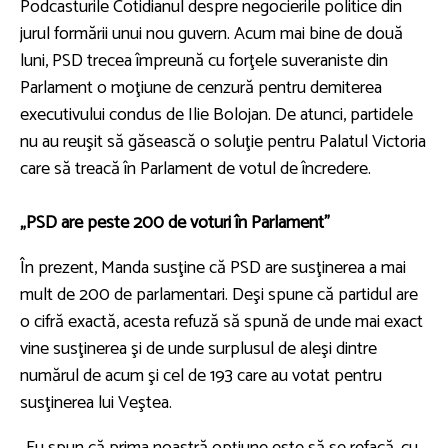
Podcasturile Cotidianul despre negocierile politice din
jurul formării unui nou guvern. Acum mai bine de două
luni, PSD trecea împreună cu forţele suveraniste din
Parlament o moţiune de cenzură pentru demiterea
executivului condus de Ilie Bolojan. De atunci, partidele
nu au reuşit să găsească o soluţie pentru Palatul Victoria
care să treacă în Parlament de votul de încredere.
„PSD are peste 200 de voturi în Parlament”
În prezent, Manda susţine că PSD are susţinerea a mai
mult de 200 de parlamentari. Deşi spune că partidul are
o cifră exactă, acesta refuză să spună de unde mai exact
vine susţinerea şi de unde surplusul de aleşi dintre
numărul de acum şi cel de 193 care au votat pentru
susţinerea lui Veştea.
„Eu spun că prima noastră opţiune este să se refacă, cu