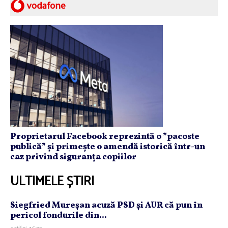
Proprietarul Facebook reprezintă o ”pacoste
publică” și primește o amendă istorică într-un
caz privind siguranța copiilor
ULTIMELE ȘTIRI
Siegfried Mureşan acuză PSD şi AUR că pun în
pericol fondurile din...