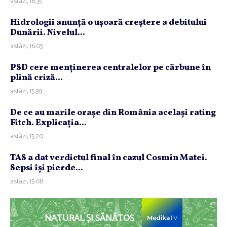
astăzi, 16:35
Hidrologii anunţă o uşoară creştere a debitului
Dunării. Nivelul...
astăzi, 16:05
PSD cere menţinerea centralelor pe cărbune în
plină criză...
astăzi, 15:39
De ce au marile oraşe din România acelaşi rating
Fitch. Explicaţia...
astăzi, 15:20
TAS a dat verdictul final în cazul Cosmin Matei.
Sepsi îşi pierde...
astăzi, 15:08
NATURAL ȘI SĂNĂTOS