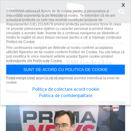
×
COMPANIA utilizează fişiere de tip cookie pentru a personaliza și
îmbunătăți experiența ta pe Website-ul nostru. Te informăm că ne-am
actualizat politicile cu cele mai recente modificări propuse de
Regulamentul (UE) 2016/679 privind protecția persoanelor fizice în ceea
ce privește prelucrarea datelor cu caracter personal și privind libera
circulație a acestor date. Înainte de a continua navigarea pe Website-ul
Acasă
Știri
nostru te rugăm să aloci timpul necesar pentru a citi și înțelege conținutul
Politicii de Cookie.
VIDEO. Alin Stoica: USR tinde să ia aceeaşi decizie ca PNL
Prin continuarea navigării pe Website-ul nostru confirmi acceptarea
în cazul...
utilizării fişierelor de tip cookie conform Politicii de Cookie. Nu uita totuși că
poți modifica în orice moment setările acestor fişiere cookie urmând
VIDEO. Alin Stoica: USR tinde să ia
instrucțiunile din Politica de Cookie.
aceeaşi decizie ca PNL în cazul
SUNT DE ACORD CU POLITICA DE COOKIE
Guvernului Tomac
Puteți merge chiar acum și să vă exprimați acordul individual la nivel de
cookie:
Politica de colectare acord cookie
Primanews
|
11 iun 2026
Politica de confidențialitate