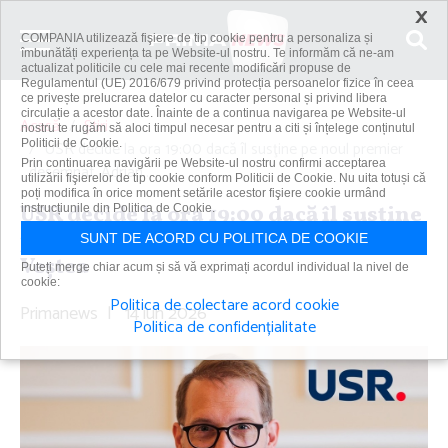
×
COMPANIA utilizează fişiere de tip cookie pentru a personaliza și
îmbunătăți experiența ta pe Website-ul nostru. Te informăm că ne-am
actualizat politicile cu cele mai recente modificări propuse de
Regulamentul (UE) 2016/679 privind protecția persoanelor fizice în ceea
ce privește prelucrarea datelor cu caracter personal și privind libera
circulație a acestor date. Înainte de a continua navigarea pe Website-ul
Acasă
Știri
nostru te rugăm să aloci timpul necesar pentru a citi și înțelege conținutul
Politicii de Cookie.
USR decide la ora 19:00 dacă îl susţine pe noul premier
Prin continuarea navigării pe Website-ul nostru confirmi acceptarea
desemnat, Adrian...
utilizării fişierelor de tip cookie conform Politicii de Cookie. Nu uita totuși că
poți modifica în orice moment setările acestor fişiere cookie urmând
USR decide la ora 19:00 dacă îl susţine
instrucțiunile din Politica de Cookie.
pe noul premier desemnat, Adrian
SUNT DE ACORD CU POLITICA DE COOKIE
Veştea
Puteți merge chiar acum și să vă exprimați acordul individual la nivel de
cookie:
Politica de colectare acord cookie
Primanews
|
14 iun 2026
Politica de confidențialitate