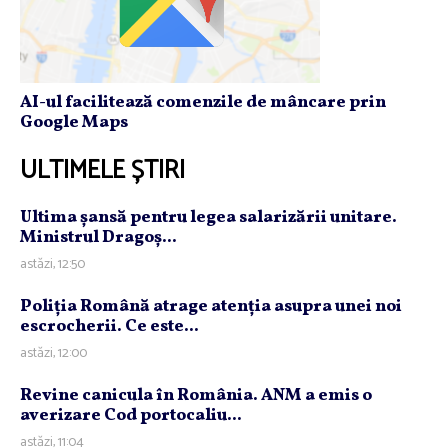
AI-ul facilitează comenzile de mâncare prin
Google Maps
ULTIMELE ȘTIRI
Ultima şansă pentru legea salarizării unitare.
Ministrul Dragoş...
astăzi, 12:50
Poliţia Română atrage atenţia asupra unei noi
escrocherii. Ce este...
astăzi, 12:00
Revine canicula în România. ANM a emis o
averizare Cod portocaliu...
astăzi, 11:04