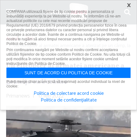
×
COMPANIA utilizează fişiere de tip cookie pentru a personaliza și
îmbunătăți experiența ta pe Website-ul nostru. Te informăm că ne-am
actualizat politicile cu cele mai recente modificări propuse de
Regulamentul (UE) 2016/679 privind protecția persoanelor fizice în ceea
ce privește prelucrarea datelor cu caracter personal și privind libera
circulație a acestor date. Înainte de a continua navigarea pe Website-ul
Acasă
Știri
nostru te rugăm să aloci timpul necesar pentru a citi și înțelege conținutul
Politicii de Cookie.
Un elicopter al armatei americane a aterizat pe un câmp, la
Prin continuarea navigării pe Website-ul nostru confirmi acceptarea
Siret, lângă...
utilizării fişierelor de tip cookie conform Politicii de Cookie. Nu uita totuși că
poți modifica în orice moment setările acestor fişiere cookie urmând
Un elicopter al armatei americane a
instrucțiunile din Politica de Cookie.
aterizat pe un câmp, la Siret, lângă
SUNT DE ACORD CU POLITICA DE COOKIE
graniţa cu Ucraina
Puteți merge chiar acum și să vă exprimați acordul individual la nivel de
cookie:
Politica de colectare acord cookie
Primanews
|
17 feb 2022
Politica de confidențialitate