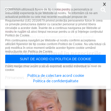
×
COMPANIA utilizează fişiere de tip cookie pentru a personaliza și
îmbunătăți experiența ta pe Website-ul nostru. Te informăm că ne-am
actualizat politicile cu cele mai recente modificări propuse de
Regulamentul (UE) 2016/679 privind protecția persoanelor fizice în ceea
ce privește prelucrarea datelor cu caracter personal și privind libera
circulație a acestor date. Înainte de a continua navigarea pe Website-ul
Acasă
Știri
nostru te rugăm să aloci timpul necesar pentru a citi și înțelege conținutul
Politicii de Cookie.
Trump schimbă tonul în negocierile cu Iranul privind
Prin continuarea navigării pe Website-ul nostru confirmi acceptarea
programul nuclear....
utilizării fişierelor de tip cookie conform Politicii de Cookie. Nu uita totuși că
poți modifica în orice moment setările acestor fişiere cookie urmând
Trump schimbă tonul în negocierile
instrucțiunile din Politica de Cookie.
cu Iranul privind programul nuclear.
SUNT DE ACORD CU POLITICA DE COOKIE
„Douăzeci de ani sunt suficienţi”
Puteți merge chiar acum și să vă exprimați acordul individual la nivel de
cookie:
Politica de colectare acord cookie
Primanews
|
15 mai 2026
Politica de confidențialitate