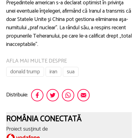
Preşedintele american s-a declarat optimist în privinţa
unei eventuale înţelegeri, afirmând că Iranul a transmis că
doar Statele Unite şi China pot gestiona eliminarea aşa-
numitului „praf nuclear”. La rândul său, a respins recent
propunerile Teheranului, pe care le-a calificat drept „total
inacceptabile”.
AFLA MAI MULTE DESPRE
donald trump
iran
sua
Distribuie:
ROMÂNIA CONECTATĂ
Proiect susținut de