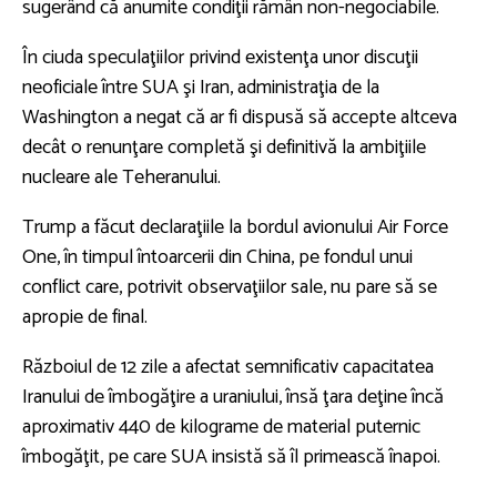
sugerând că anumite condiţii rămân non-negociabile.
În ciuda speculaţiilor privind existenţa unor discuţii
neoficiale între SUA şi Iran, administraţia de la
Washington a negat că ar fi dispusă să accepte altceva
decât o renunţare completă şi definitivă la ambiţiile
nucleare ale Teheranului.
Trump a făcut declaraţiile la bordul avionului Air Force
One, în timpul întoarcerii din China, pe fondul unui
conflict care, potrivit observaţiilor sale, nu pare să se
apropie de final.
Războiul de 12 zile a afectat semnificativ capacitatea
Iranului de îmbogăţire a uraniului, însă ţara deţine încă
aproximativ 440 de kilograme de material puternic
îmbogăţit, pe care SUA insistă să îl primească înapoi.