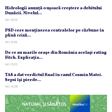
Hidrologii anunţă o uşoară creştere a debitului
Dunării. Nivelul...
ieri, 16:05
PSD cere menţinerea centralelor pe cărbune în
plină criză...
ieri, 15:39
De ce au marile oraşe din România acelaşi rating
Fitch. Explicaţia...
ieri, 15:20
TAS a dat verdictul final în cazul Cosmin Matei.
Sepsi îşi pierde...
ieri, 15:08
NATURAL ȘI SĂNĂTOS