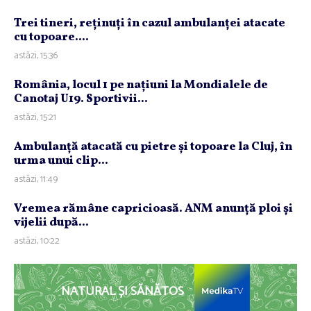
Trei tineri, reţinuţi în cazul ambulanţei atacate
cu topoare....
astăzi, 15:36
România, locul 1 pe naţiuni la Mondialele de
Canotaj U19. Sportivii...
astăzi, 15:21
Ambulanţă atacată cu pietre şi topoare la Cluj, în
urma unui clip...
astăzi, 11:49
Vremea rămâne capricioasă. ANM anunţă ploi şi
vijelii după...
astăzi, 10:22
NATURAL ȘI SĂNĂTOS