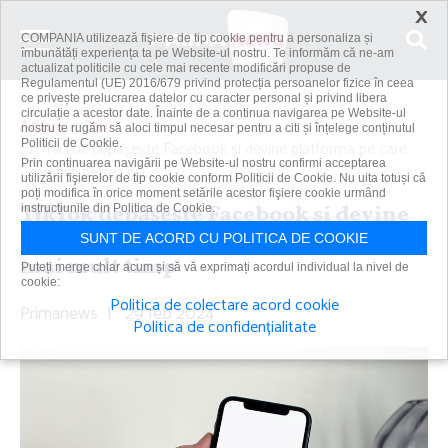
×
COMPANIA utilizează fişiere de tip cookie pentru a personaliza și
îmbunătăți experiența ta pe Website-ul nostru. Te informăm că ne-am
actualizat politicile cu cele mai recente modificări propuse de
Regulamentul (UE) 2016/679 privind protecția persoanelor fizice în ceea
ce privește prelucrarea datelor cu caracter personal și privind libera
circulație a acestor date. Înainte de a continua navigarea pe Website-ul
Acasă
Știri
nostru te rugăm să aloci timpul necesar pentru a citi și înțelege conținutul
Politicii de Cookie.
TikTok depăşeşte Facebook şi devine platforma pe care
Prin continuarea navigării pe Website-ul nostru confirmi acceptarea
românii petrec cel...
utilizării fişierelor de tip cookie conform Politicii de Cookie. Nu uita totuși că
poți modifica în orice moment setările acestor fişiere cookie urmând
TikTok depăşeşte Facebook şi devine
instrucțiunile din Politica de Cookie.
platforma pe care românii petrec cel
SUNT DE ACORD CU POLITICA DE COOKIE
mai mult timp
Puteți merge chiar acum și să vă exprimați acordul individual la nivel de
cookie:
Politica de colectare acord cookie
Primanews
|
29 feb 2024
Politica de confidențialitate