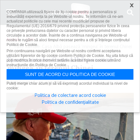
×
COMPANIA utilizează fişiere de tip cookie pentru a personaliza și
îmbunătăți experiența ta pe Website-ul nostru. Te informăm că ne-am
actualizat politicile cu cele mai recente modificări propuse de
Regulamentul (UE) 2016/679 privind protecția persoanelor fizice în ceea
ce privește prelucrarea datelor cu caracter personal și privind libera
circulație a acestor date. Înainte de a continua navigarea pe Website-ul
Acasă
Știri
nostru te rugăm să aloci timpul necesar pentru a citi și înțelege conținutul
Politicii de Cookie.
Taxe vamale: Casa Albă pasează 'mingea' în terenul Chinei
Prin continuarea navigării pe Website-ul nostru confirmi acceptarea
utilizării fişierelor de tip cookie conform Politicii de Cookie. Nu uita totuși că
Taxe vamale: Casa Albă pasează
poți modifica în orice moment setările acestor fişiere cookie urmând
instrucțiunile din Politica de Cookie.
'mingea' în terenul Chinei
SUNT DE ACORD CU POLITICA DE COOKIE
Primanews
|
16 apr 2025
Puteți merge chiar acum și să vă exprimați acordul individual la nivel de
cookie:
Politica de colectare acord cookie
Politica de confidențialitate