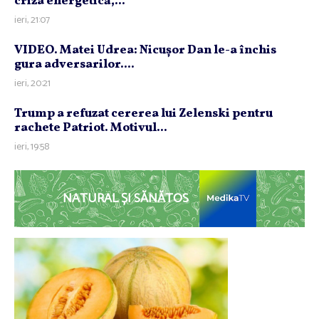
criza energetică,...
ieri, 21:07
VIDEO. Matei Udrea: Nicuşor Dan le-a închis
gura adversarilor....
ieri, 20:21
Trump a refuzat cererea lui Zelenski pentru
rachete Patriot. Motivul...
ieri, 19:58
NATURAL ȘI SĂNĂTOS